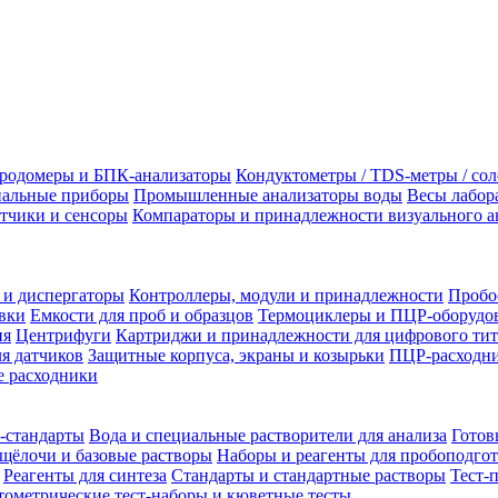
родомеры и БПК-анализаторы
Кондуктометры / TDS-метры / со
альные приборы
Промышленные анализаторы воды
Весы лабор
тчики и сенсоры
Компараторы и принадлежности визуального а
 и диспергаторы
Контроллеры, модули и принадлежности
Пробо
вки
Емкости для проб и образцов
Термоциклеры и ПЦР-оборудо
ия
Центрифуги
Картриджи и принадлежности для цифрового тит
я датчиков
Защитные корпуса, экраны и козырьки
ПЦР-расходни
 расходники
-стандарты
Вода и специальные растворители для анализа
Готов
щёлочи и базовые растворы
Наборы и реагенты для пробоподго
Реагенты для синтеза
Стандарты и стандартные растворы
Тест-
ометрические тест-наборы и кюветные тесты