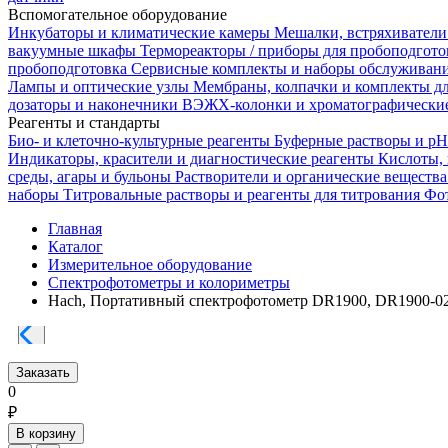
Вспомогательное оборудование
Инкубаторы и климатические камеры
Мешалки, встряхиватели
вакуумные шкафы
Термореакторы / приборы для пробоподгот
пробоподготовка
Сервисные комплекты и наборы обслуживан
Лампы и оптические узлы
Мембраны, колпачки и комплекты д
дозаторы и наконечники
ВЭЖХ-колонки и хроматографические
Реагенты и стандарты
Био- и клеточно-культурные реагенты
Буферные растворы и p
Индикаторы, красители и диагностические реагенты
Кислоты,
среды, агары и бульоны
Растворители и органические веществ
наборы
Титровальные растворы и реагенты для титрования
Фот
Главная
Каталог
Измерительное оборудование
Спектрофотометры и колориметры
Hach, Портативный спектрофотометр DR1900, DR1900-0
Заказать
0
₽
В корзину