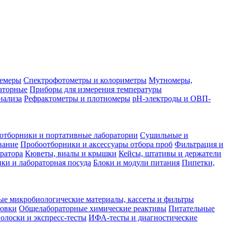
лемеры
Спектрофотометры и колориметры
Мутномеры,
аторные
Приборы для измерения температуры
нализа
Рефрактометры и плотномеры
pH-электроды и ОВП-
отборники и портативные лаборатории
Сушильные и
вание
Пробоотборники и аксессуары отбора проб
Фильтрация и
ратора
Кюветы, виалы и крышки
Кейсы, штативы и держатели
ки и лабораторная посуда
Блоки и модули питания
Пипетки,
ые микробиологические материалы, кассеты и фильтры
товки
Общелабораторные химические реактивы
Питательные
полоски и экспресс-тесты
ИФА-тесты и диагностические