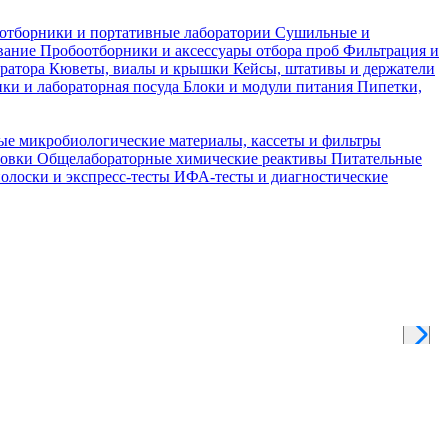
отборники и портативные лаборатории
Сушильные и
вание
Пробоотборники и аксессуары отбора проб
Фильтрация и
тратора
Кюветы, виалы и крышки
Кейсы, штативы и держатели
ки и лабораторная посуда
Блоки и модули питания
Пипетки,
ые микробиологические материалы, кассеты и фильтры
товки
Общелабораторные химические реактивы
Питательные
полоски и экспресс-тесты
ИФА-тесты и диагностические