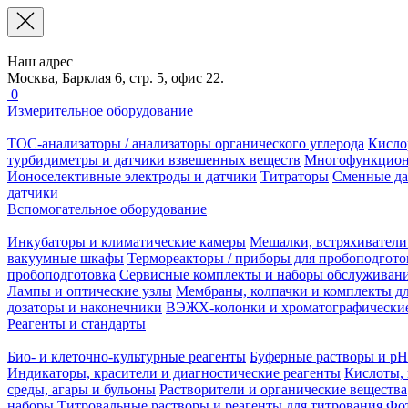
Наш адрес
Москва, Барклая 6, стр. 5, офис 22.
0
Измерительное оборудование
TOC-анализаторы / анализаторы органического углерода
Кисло
турбидиметры и датчики взвешенных веществ
Многофункцион
Ионоселективные электроды и датчики
Титраторы
Сменные да
датчики
Вспомогательное оборудование
Инкубаторы и климатические камеры
Мешалки, встряхиватели
вакуумные шкафы
Термореакторы / приборы для пробоподгото
пробоподготовка
Сервисные комплекты и наборы обслуживан
Лампы и оптические узлы
Мембраны, колпачки и комплекты дл
дозаторы и наконечники
ВЭЖХ-колонки и хроматографические
Реагенты и стандарты
Био- и клеточно-культурные реагенты
Буферные растворы и pH
Индикаторы, красители и диагностические реагенты
Кислоты, 
среды, агары и бульоны
Растворители и органические вещества
наборы
Титровальные растворы и реагенты для титрования
Фот