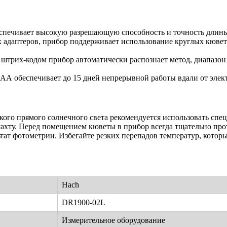
спечивает высокую разрешающую способность и точность длины
адаптеров, прибор поддерживает использование круглых кювет (
трих-кодом прибор автоматически распознает метод, диапазон 
 АА обеспечивает до 15 дней непрерывной работы вдали от элек
ого прямого солнечного света рекомендуется использовать спец
ахту. Перед помещением кюветы в прибор всегда тщательно прот
ьтат фотометрии. Избегайте резких перепадов температур, котор
Hach
DR1900-02L
Измерительное оборудование