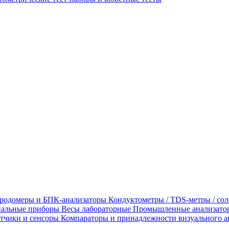
родомеры и БПК-анализаторы
Кондуктометры / TDS-метры / со
альные приборы
Весы лабораторные
Промышленные анализато
тчики и сенсоры
Компараторы и принадлежности визуального а