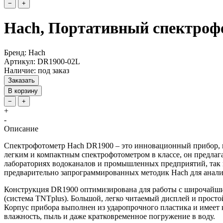
−
+
Hach, Портативный спектроф
Бренд: Hach
Артикул: DR1900-02L
Наличие: под заказ
Заказать
В корзину
−
+
+
-
Описание
Спектрофотометр Hach DR1900 – это инновационный прибор, 
легким и компактным спектрофотометром в классе, он предлаг
лабораториях водоканалов и промышленных предприятий, так и
предварительно запрограммированных методик Hach для анализ
Конструкция DR1900 оптимизирована для работы с широчайшим
(система TNTplus). Большой, легко читаемый дисплей и прост
Корпус прибора выполнен из ударопрочного пластика и имеет 
влажность, пыль и даже кратковременное погружение в воду.