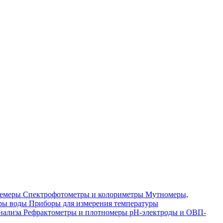
лемеры
Спектрофотометры и колориметры
Мутномеры,
ры воды
Приборы для измерения температуры
нализа
Рефрактометры и плотномеры
pH-электроды и ОВП-