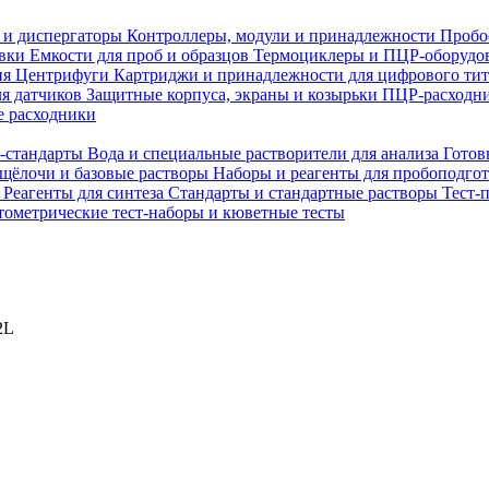
 и диспергаторы
Контроллеры, модули и принадлежности
Пробо
овки
Емкости для проб и образцов
Термоциклеры и ПЦР-оборудо
ия
Центрифуги
Картриджи и принадлежности для цифрового ти
ля датчиков
Защитные корпуса, экраны и козырьки
ПЦР-расходни
 расходники
H-стандарты
Вода и специальные растворители для анализа
Готов
 щёлочи и базовые растворы
Наборы и реагенты для пробоподго
а
Реагенты для синтеза
Стандарты и стандартные растворы
Тест-
ометрические тест-наборы и кюветные тесты
2L