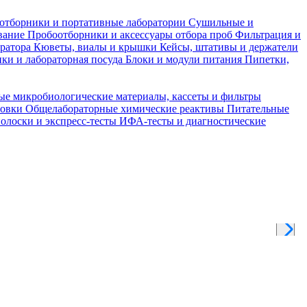
отборники и портативные лаборатории
Сушильные и
вание
Пробоотборники и аксессуары отбора проб
Фильтрация и
тратора
Кюветы, виалы и крышки
Кейсы, штативы и держатели
ки и лабораторная посуда
Блоки и модули питания
Пипетки,
ые микробиологические материалы, кассеты и фильтры
товки
Общелабораторные химические реактивы
Питательные
полоски и экспресс-тесты
ИФА-тесты и диагностические