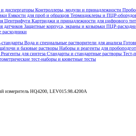
 и диспергаторы
Контроллеры, модули и принадлежности
Пробо
овки
Емкости для проб и образцов
Термоциклеры и ПЦР-оборудо
ия
Центрифуги
Картриджи и принадлежности для цифрового ти
ля датчиков
Защитные корпуса, экраны и козырьки
ПЦР-расходни
 расходники
H-стандарты
Вода и специальные растворители для анализа
Готов
 щёлочи и базовые растворы
Наборы и реагенты для пробоподго
а
Реагенты для синтеза
Стандарты и стандартные растворы
Тест-
ометрические тест-наборы и кюветные тесты
ый измеритель HQ4200, LEV015.98.4200A