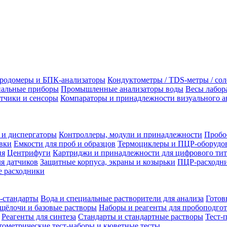
родомеры и БПК-анализаторы
Кондуктометры / TDS-метры / со
альные приборы
Промышленные анализаторы воды
Весы лабор
тчики и сенсоры
Компараторы и принадлежности визуального а
 и диспергаторы
Контроллеры, модули и принадлежности
Пробо
вки
Емкости для проб и образцов
Термоциклеры и ПЦР-оборудо
ия
Центрифуги
Картриджи и принадлежности для цифрового тит
я датчиков
Защитные корпуса, экраны и козырьки
ПЦР-расходни
 расходники
-стандарты
Вода и специальные растворители для анализа
Готов
щёлочи и базовые растворы
Наборы и реагенты для пробоподго
Реагенты для синтеза
Стандарты и стандартные растворы
Тест-
ометрические тест-наборы и кюветные тесты