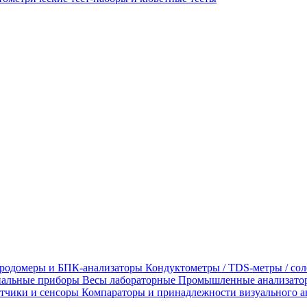
родомеры и БПК-анализаторы
Кондуктометры / TDS-метры / со
альные приборы
Весы лабораторные
Промышленные анализато
тчики и сенсоры
Компараторы и принадлежности визуального а