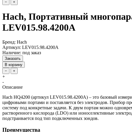
−
+
Hach, Портативный многопар
LEV015.98.4200A
Бренд: Hach
Артикул: LEV015.98.4200A
Наличие: под заказ
Заказать
В корзину
−
+
+
-
Описание
Hach HQ4200 (артикул LEV015.98.4200A) – это базовый измер
цифровыми портами и поставляется без электродов. Прибор пр
систему под конкретные задачи. К двум портам можно одновре
растворенного кислорода (LDO) или ионоселективные электро
подстраивается под тип подключенных зондов.
Преимущества