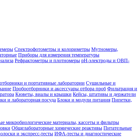
лемеры
Спектрофотометры и колориметры
Мутномеры,
аторные
Приборы для измерения температуры
нализа
Рефрактометры и плотномеры
pH-электроды и ОВП-
отборники и портативные лаборатории
Сушильные и
вание
Пробоотборники и аксессуары отбора проб
Фильтрация и
ратора
Кюветы, виалы и крышки
Кейсы, штативы и держатели
ки и лабораторная посуда
Блоки и модули питания
Пипетки,
ые микробиологические материалы, кассеты и фильтры
товки
Общелабораторные химические реактивы
Питательные
полоски и экспресс-тесты
ИФА-тесты и диагностические