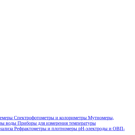
лемеры
Спектрофотометры и колориметры
Мутномеры,
ры воды
Приборы для измерения температуры
нализа
Рефрактометры и плотномеры
pH-электроды и ОВП-