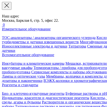
Наш адрес
Москва, Барклая 6, стр. 5, офис 22.
0
Измерительное оборудование
TOC-анализаторы / анализаторы органического углерода
Кисло
турбидиметры и датчики взвешенных веществ
Многофункцион
Ионоселективные электроды и датчики
Титраторы
Сменные да
датчики
Вспомогательное оборудование
Инкубаторы и климатические камеры
Мешалки, встряхиватели
вакуумные шкафы
Термореакторы / приборы для пробоподгото
пробоподготовка
Сервисные комплекты и наборы обслуживан
Лампы и оптические узлы
Мембраны, колпачки и комплекты дл
дозаторы и наконечники
ВЭЖХ-колонки и хроматографические
Реагенты и стандарты
Био- и клеточно-культурные реагенты
Буферные растворы и pH
Индикаторы, красители и диагностические реагенты
Кислоты, 
среды, агары и бульоны
Растворители и органические вещества
наборы
Титровальные растворы и реагенты для титрования
Фот