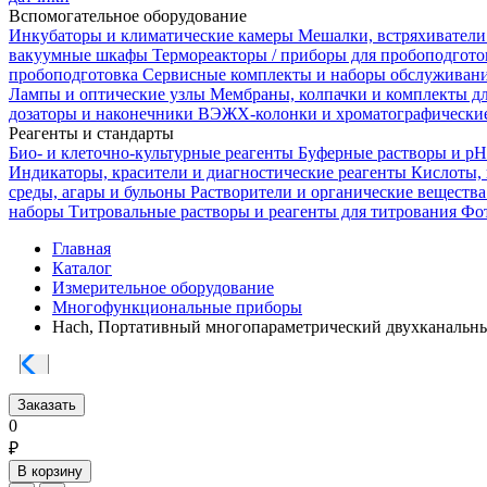
Вспомогательное оборудование
Инкубаторы и климатические камеры
Мешалки, встряхиватели
вакуумные шкафы
Термореакторы / приборы для пробоподгот
пробоподготовка
Сервисные комплекты и наборы обслуживан
Лампы и оптические узлы
Мембраны, колпачки и комплекты д
дозаторы и наконечники
ВЭЖХ-колонки и хроматографические
Реагенты и стандарты
Био- и клеточно-культурные реагенты
Буферные растворы и p
Индикаторы, красители и диагностические реагенты
Кислоты,
среды, агары и бульоны
Растворители и органические веществ
наборы
Титровальные растворы и реагенты для титрования
Фот
Главная
Каталог
Измерительное оборудование
Многофункциональные приборы
Hach, Портативный многопараметрический двухканальн
Заказать
0
₽
В корзину