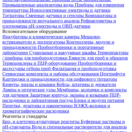
Промышленные анализаторы воды
Приборы для измерения
температуры
Ионоселективные электроды и датчики
Титраторы
Сменные датчики и сенсоры
Компараторы и
принадлежности визуального анализа
Рефрактометры и
плотномеры
pH-электроды и ОВП-датчики
Вспомогательное оборудование
Инкубаторы и климатические камеры
Мешалки,
встряхиватели и диспергаторы
Контроллеры, модули и
принадлежности
Пробоотборники и портативные
лаборатории
Сушильные и вакуумные шкафы
Термореакторы
/ приборы для пробоподготовки
Емкости для проб и образцов
Термоциклеры и ПЦР-оборудование
Пробоотборники и
аксессуары отбора проб
Фильтрация и пробоподготовка
Сервисные комплекты и наборы обслуживания
Центрифуги
Картриджи и принадлежности для цифрового титратора
Кюветы, виалы и крышки
Кейсы, штативы и держатели
Лампы и оптические узлы
Мембраны, колпачки и комплекты
для датчиков
Защитные корпуса, экраны и козырьки
ПЦР-
расходники и лабораторная посуда
Блоки и модули питания
Пипетки, дозаторы и наконечники
ВЭЖХ-колонки и
хроматографические расходники
Реагенты и стандарты
Био- и клеточно-культурные реагенты
Буферные растворы и
pH-стандарты
Вода и специальные растворители для анализа