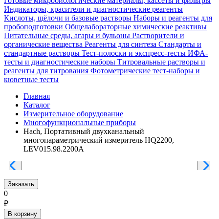
Готовые микробиологические материалы, кассеты и фильтры
Индикаторы, красители и диагностические реагенты
Кислоты, щёлочи и базовые растворы
Наборы и реагенты для
пробоподготовки
Общелабораторные химические реактивы
Питательные среды, агары и бульоны
Растворители и
органические вещества
Реагенты для синтеза
Стандарты и
стандартные растворы
Тест-полоски и экспресс-тесты
ИФА-
тесты и диагностические наборы
Титровальные растворы и
реагенты для титрования
Фотометрические тест-наборы и
кюветные тесты
Главная
Каталог
Измерительное оборудование
Многофункциональные приборы
Hach, Портативный двухканальный
многопараметрический измеритель HQ2200,
LEV015.98.2200A
Заказать
0
₽
В корзину