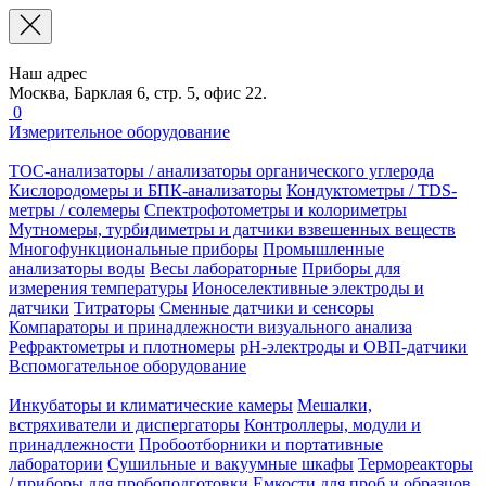
Наш адрес
Москва, Барклая 6, стр. 5, офис 22.
0
Измерительное оборудование
TOC-анализаторы / анализаторы органического углерода
Кислородомеры и БПК-анализаторы
Кондуктометры / TDS-
метры / солемеры
Спектрофотометры и колориметры
Мутномеры, турбидиметры и датчики взвешенных веществ
Многофункциональные приборы
Промышленные
анализаторы воды
Весы лабораторные
Приборы для
измерения температуры
Ионоселективные электроды и
датчики
Титраторы
Сменные датчики и сенсоры
Компараторы и принадлежности визуального анализа
Рефрактометры и плотномеры
pH-электроды и ОВП-датчики
Вспомогательное оборудование
Инкубаторы и климатические камеры
Мешалки,
встряхиватели и диспергаторы
Контроллеры, модули и
принадлежности
Пробоотборники и портативные
лаборатории
Сушильные и вакуумные шкафы
Термореакторы
/ приборы для пробоподготовки
Емкости для проб и образцов