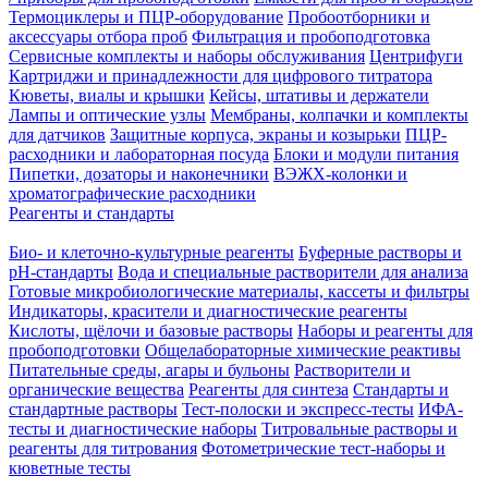
Термоциклеры и ПЦР-оборудование
Пробоотборники и
аксессуары отбора проб
Фильтрация и пробоподготовка
Сервисные комплекты и наборы обслуживания
Центрифуги
Картриджи и принадлежности для цифрового титратора
Кюветы, виалы и крышки
Кейсы, штативы и держатели
Лампы и оптические узлы
Мембраны, колпачки и комплекты
для датчиков
Защитные корпуса, экраны и козырьки
ПЦР-
расходники и лабораторная посуда
Блоки и модули питания
Пипетки, дозаторы и наконечники
ВЭЖХ-колонки и
хроматографические расходники
Реагенты и стандарты
Био- и клеточно-культурные реагенты
Буферные растворы и
pH-стандарты
Вода и специальные растворители для анализа
Готовые микробиологические материалы, кассеты и фильтры
Индикаторы, красители и диагностические реагенты
Кислоты, щёлочи и базовые растворы
Наборы и реагенты для
пробоподготовки
Общелабораторные химические реактивы
Питательные среды, агары и бульоны
Растворители и
органические вещества
Реагенты для синтеза
Стандарты и
стандартные растворы
Тест-полоски и экспресс-тесты
ИФА-
тесты и диагностические наборы
Титровальные растворы и
реагенты для титрования
Фотометрические тест-наборы и
кюветные тесты