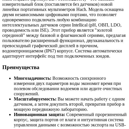
измерительный блок (поставляется без датчиков) новой
линейки портативных мультиметров Hach. Модель оснащена
двумя независимыми цифровыми портами, что позволяет
одновременно подключать любую комбинацию
интеллектуальных датчиков серии Intellical (pH, ОВП, LDO,
проводимость или ISE). Этот прибор является "золотой
серединой" между базовой и флагманской сериями, предлагая
пользователю расширенный функционал, двухканальность и
превосходный графический дисплей в прочном,
водонепроницаемом (IP67) корпусе. Система автоматически
адаптирует интерфейс под тип подключенных зондов.
Преимущества
Многозадачность:
Возможность синхронного
измерения двух параметров воды экономит время при
полевом обследовании водоемов или аудите очистных
сооружений.
Масштабируемость:
Вы можете начать работу с одним
датчиком, а затем докупить второй, превратив прибор в
мощную передвижную лабораторию.
Инновационная защита:
Современный прорезиненный
корпус, защита портов от влаги и интуитивная система
управления данными с возможностью экспорта на USB-