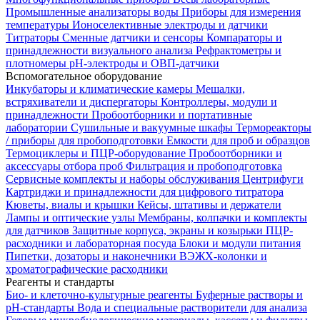
Промышленные анализаторы воды
Приборы для измерения
температуры
Ионоселективные электроды и датчики
Титраторы
Сменные датчики и сенсоры
Компараторы и
принадлежности визуального анализа
Рефрактометры и
плотномеры
pH-электроды и ОВП-датчики
Вспомогательное оборудование
Инкубаторы и климатические камеры
Мешалки,
встряхиватели и диспергаторы
Контроллеры, модули и
принадлежности
Пробоотборники и портативные
лаборатории
Сушильные и вакуумные шкафы
Термореакторы
/ приборы для пробоподготовки
Емкости для проб и образцов
Термоциклеры и ПЦР-оборудование
Пробоотборники и
аксессуары отбора проб
Фильтрация и пробоподготовка
Сервисные комплекты и наборы обслуживания
Центрифуги
Картриджи и принадлежности для цифрового титратора
Кюветы, виалы и крышки
Кейсы, штативы и держатели
Лампы и оптические узлы
Мембраны, колпачки и комплекты
для датчиков
Защитные корпуса, экраны и козырьки
ПЦР-
расходники и лабораторная посуда
Блоки и модули питания
Пипетки, дозаторы и наконечники
ВЭЖХ-колонки и
хроматографические расходники
Реагенты и стандарты
Био- и клеточно-культурные реагенты
Буферные растворы и
pH-стандарты
Вода и специальные растворители для анализа