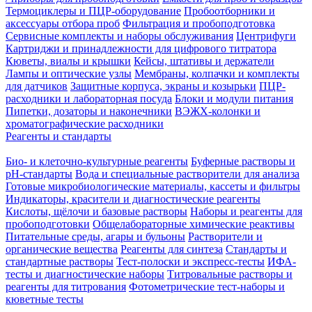
Термоциклеры и ПЦР-оборудование
Пробоотборники и
аксессуары отбора проб
Фильтрация и пробоподготовка
Сервисные комплекты и наборы обслуживания
Центрифуги
Картриджи и принадлежности для цифрового титратора
Кюветы, виалы и крышки
Кейсы, штативы и держатели
Лампы и оптические узлы
Мембраны, колпачки и комплекты
для датчиков
Защитные корпуса, экраны и козырьки
ПЦР-
расходники и лабораторная посуда
Блоки и модули питания
Пипетки, дозаторы и наконечники
ВЭЖХ-колонки и
хроматографические расходники
Реагенты и стандарты
Био- и клеточно-культурные реагенты
Буферные растворы и
pH-стандарты
Вода и специальные растворители для анализа
Готовые микробиологические материалы, кассеты и фильтры
Индикаторы, красители и диагностические реагенты
Кислоты, щёлочи и базовые растворы
Наборы и реагенты для
пробоподготовки
Общелабораторные химические реактивы
Питательные среды, агары и бульоны
Растворители и
органические вещества
Реагенты для синтеза
Стандарты и
стандартные растворы
Тест-полоски и экспресс-тесты
ИФА-
тесты и диагностические наборы
Титровальные растворы и
реагенты для титрования
Фотометрические тест-наборы и
кюветные тесты