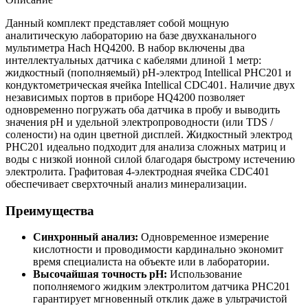
Данный комплект представляет собой мощную
аналитическую лабораторию на базе двухканального
мультиметра Hach HQ4200. В набор включены два
интеллектуальных датчика с кабелями длиной 1 метр:
жидкостный (пополняемый) pH-электрод Intellical PHC201 и
кондуктометрическая ячейка Intellical CDC401. Наличие двух
независимых портов в приборе HQ4200 позволяет
одновременно погружать оба датчика в пробу и выводить
значения pH и удельной электропроводности (или TDS /
солености) на один цветной дисплей. Жидкостный электрод
PHC201 идеально подходит для анализа сложных матриц и
воды с низкой ионной силой благодаря быстрому истечению
электролита. Графитовая 4-электродная ячейка CDC401
обеспечивает сверхточный анализ минерализации.
Преимущества
Синхронный анализ:
Одновременное измерение
кислотности и проводимости кардинально экономит
время специалиста на объекте или в лаборатории.
Высочайшая точность pH:
Использование
пополняемого жидким электролитом датчика PHC201
гарантирует мгновенный отклик даже в ультрачистой