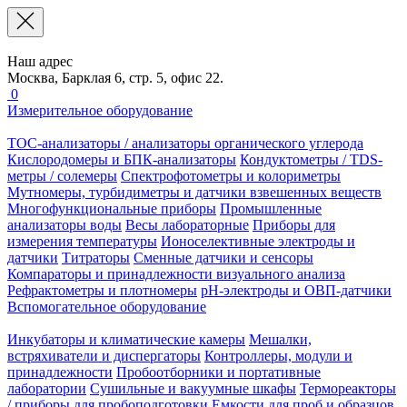
Наш адрес
Москва, Барклая 6, стр. 5, офис 22.
0
Измерительное оборудование
TOC-анализаторы / анализаторы органического углерода
Кислородомеры и БПК-анализаторы
Кондуктометры / TDS-
метры / солемеры
Спектрофотометры и колориметры
Мутномеры, турбидиметры и датчики взвешенных веществ
Многофункциональные приборы
Промышленные
анализаторы воды
Весы лабораторные
Приборы для
измерения температуры
Ионоселективные электроды и
датчики
Титраторы
Сменные датчики и сенсоры
Компараторы и принадлежности визуального анализа
Рефрактометры и плотномеры
pH-электроды и ОВП-датчики
Вспомогательное оборудование
Инкубаторы и климатические камеры
Мешалки,
встряхиватели и диспергаторы
Контроллеры, модули и
принадлежности
Пробоотборники и портативные
лаборатории
Сушильные и вакуумные шкафы
Термореакторы
/ приборы для пробоподготовки
Емкости для проб и образцов