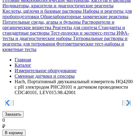
Готовые микробиологические материалы, кассеты и фильтры
Индикаторы, красители и диагностические реагенты
Кислоты, щёлочи и базовые растворы
Наборы и реагенты для
пробоподготовки
Общелабораторные химические реактивы
Питательные среды, агары и бульоны
Растворители и
органические вещества
Реагенты для синтеза
Стандарты и
стандартные растворы
Тест-полоски и экспресс-тесты
ИФА-
тесты и диагностические наборы
Титровальные растворы и
реагенты для титрования
Фотометрические тест-наборы и
кюветные тесты
Главная
Каталог
Измерительное оборудование
Сменные датчики и сенсоры
Hach, Портативный двухканальный измеритель HQ4200
c pH электродом PHC20101 и датчиком проводимости
CDC40101, LEV015.98.42001
Заказать
0
₽
В корзину