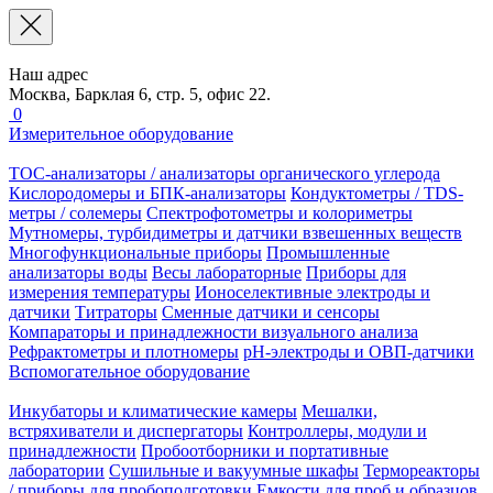
Наш адрес
Москва, Барклая 6, стр. 5, офис 22.
0
Измерительное оборудование
TOC-анализаторы / анализаторы органического углерода
Кислородомеры и БПК-анализаторы
Кондуктометры / TDS-
метры / солемеры
Спектрофотометры и колориметры
Мутномеры, турбидиметры и датчики взвешенных веществ
Многофункциональные приборы
Промышленные
анализаторы воды
Весы лабораторные
Приборы для
измерения температуры
Ионоселективные электроды и
датчики
Титраторы
Сменные датчики и сенсоры
Компараторы и принадлежности визуального анализа
Рефрактометры и плотномеры
pH-электроды и ОВП-датчики
Вспомогательное оборудование
Инкубаторы и климатические камеры
Мешалки,
встряхиватели и диспергаторы
Контроллеры, модули и
принадлежности
Пробоотборники и портативные
лаборатории
Сушильные и вакуумные шкафы
Термореакторы
/ приборы для пробоподготовки
Емкости для проб и образцов