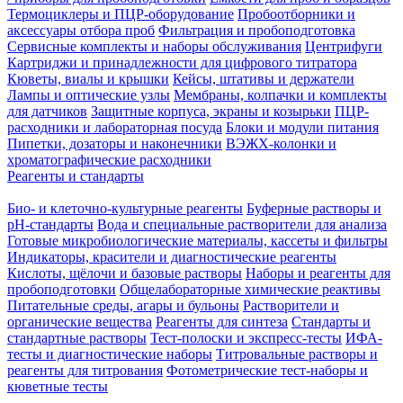
Термоциклеры и ПЦР-оборудование
Пробоотборники и
аксессуары отбора проб
Фильтрация и пробоподготовка
Сервисные комплекты и наборы обслуживания
Центрифуги
Картриджи и принадлежности для цифрового титратора
Кюветы, виалы и крышки
Кейсы, штативы и держатели
Лампы и оптические узлы
Мембраны, колпачки и комплекты
для датчиков
Защитные корпуса, экраны и козырьки
ПЦР-
расходники и лабораторная посуда
Блоки и модули питания
Пипетки, дозаторы и наконечники
ВЭЖХ-колонки и
хроматографические расходники
Реагенты и стандарты
Био- и клеточно-культурные реагенты
Буферные растворы и
pH-стандарты
Вода и специальные растворители для анализа
Готовые микробиологические материалы, кассеты и фильтры
Индикаторы, красители и диагностические реагенты
Кислоты, щёлочи и базовые растворы
Наборы и реагенты для
пробоподготовки
Общелабораторные химические реактивы
Питательные среды, агары и бульоны
Растворители и
органические вещества
Реагенты для синтеза
Стандарты и
стандартные растворы
Тест-полоски и экспресс-тесты
ИФА-
тесты и диагностические наборы
Титровальные растворы и
реагенты для титрования
Фотометрические тест-наборы и
кюветные тесты