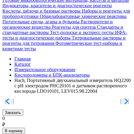
Готовые микробиологические материалы, кассеты и фильтры
Индикаторы, красители и диагностические реагенты
Кислоты, щёлочи и базовые растворы
Наборы и реагенты для
пробоподготовки
Общелабораторные химические реактивы
Питательные среды, агары и бульоны
Растворители и
органические вещества
Реагенты для синтеза
Стандарты и
стандартные растворы
Тест-полоски и экспресс-тесты
ИФА-
тесты и диагностические наборы
Титровальные растворы и
реагенты для титрования
Фотометрические тест-наборы и
кюветные тесты
Главная
Каталог
Измерительное оборудование
Кислородомеры и БПК-анализаторы
Hach, Портативный двухканальный измеритель HQ2200
c pH электродом PHC20101 и датчиком растворенного
кислорода LDO10101, LEV015.98.22004
Заказать
0
₽
В корзину