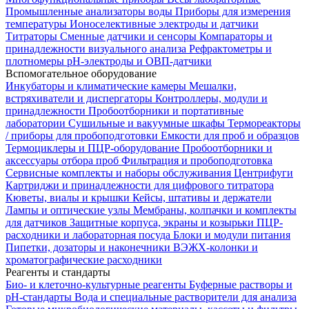
Промышленные анализаторы воды
Приборы для измерения
температуры
Ионоселективные электроды и датчики
Титраторы
Сменные датчики и сенсоры
Компараторы и
принадлежности визуального анализа
Рефрактометры и
плотномеры
pH-электроды и ОВП-датчики
Вспомогательное оборудование
Инкубаторы и климатические камеры
Мешалки,
встряхиватели и диспергаторы
Контроллеры, модули и
принадлежности
Пробоотборники и портативные
лаборатории
Сушильные и вакуумные шкафы
Термореакторы
/ приборы для пробоподготовки
Емкости для проб и образцов
Термоциклеры и ПЦР-оборудование
Пробоотборники и
аксессуары отбора проб
Фильтрация и пробоподготовка
Сервисные комплекты и наборы обслуживания
Центрифуги
Картриджи и принадлежности для цифрового титратора
Кюветы, виалы и крышки
Кейсы, штативы и держатели
Лампы и оптические узлы
Мембраны, колпачки и комплекты
для датчиков
Защитные корпуса, экраны и козырьки
ПЦР-
расходники и лабораторная посуда
Блоки и модули питания
Пипетки, дозаторы и наконечники
ВЭЖХ-колонки и
хроматографические расходники
Реагенты и стандарты
Био- и клеточно-культурные реагенты
Буферные растворы и
pH-стандарты
Вода и специальные растворители для анализа