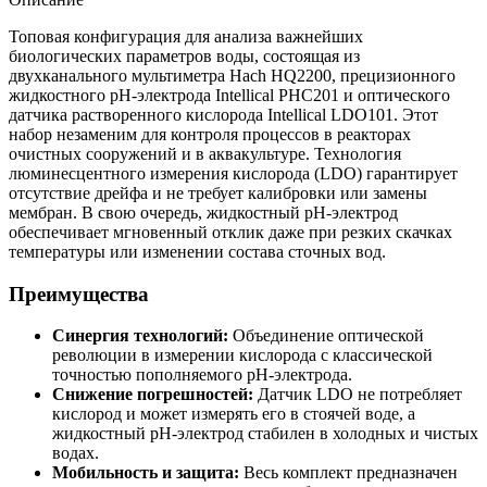
Топовая конфигурация для анализа важнейших
биологических параметров воды, состоящая из
двухканального мультиметра Hach HQ2200, прецизионного
жидкостного pH-электрода Intellical PHC201 и оптического
датчика растворенного кислорода Intellical LDO101. Этот
набор незаменим для контроля процессов в реакторах
очистных сооружений и в аквакультуре. Технология
люминесцентного измерения кислорода (LDO) гарантирует
отсутствие дрейфа и не требует калибровки или замены
мембран. В свою очередь, жидкостный pH-электрод
обеспечивает мгновенный отклик даже при резких скачках
температуры или изменении состава сточных вод.
Преимущества
Синергия технологий:
Объединение оптической
революции в измерении кислорода с классической
точностью пополняемого pH-электрода.
Снижение погрешностей:
Датчик LDO не потребляет
кислород и может измерять его в стоячей воде, а
жидкостный pH-электрод стабилен в холодных и чистых
водах.
Мобильность и защита:
Весь комплект предназначен