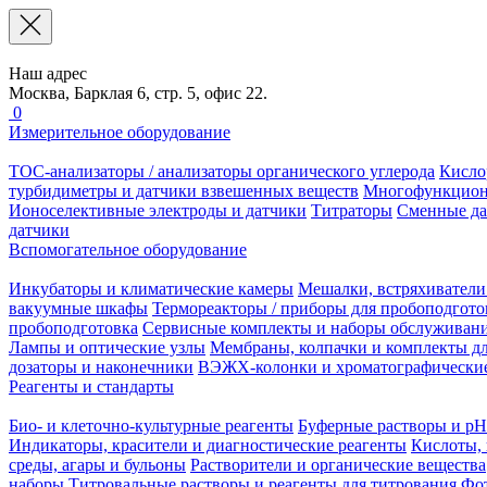
Наш адрес
Москва, Барклая 6, стр. 5, офис 22.
0
Измерительное оборудование
TOC-анализаторы / анализаторы органического углерода
Кисло
турбидиметры и датчики взвешенных веществ
Многофункцион
Ионоселективные электроды и датчики
Титраторы
Сменные да
датчики
Вспомогательное оборудование
Инкубаторы и климатические камеры
Мешалки, встряхиватели
вакуумные шкафы
Термореакторы / приборы для пробоподгото
пробоподготовка
Сервисные комплекты и наборы обслуживан
Лампы и оптические узлы
Мембраны, колпачки и комплекты дл
дозаторы и наконечники
ВЭЖХ-колонки и хроматографические
Реагенты и стандарты
Био- и клеточно-культурные реагенты
Буферные растворы и pH
Индикаторы, красители и диагностические реагенты
Кислоты, 
среды, агары и бульоны
Растворители и органические вещества
наборы
Титровальные растворы и реагенты для титрования
Фот