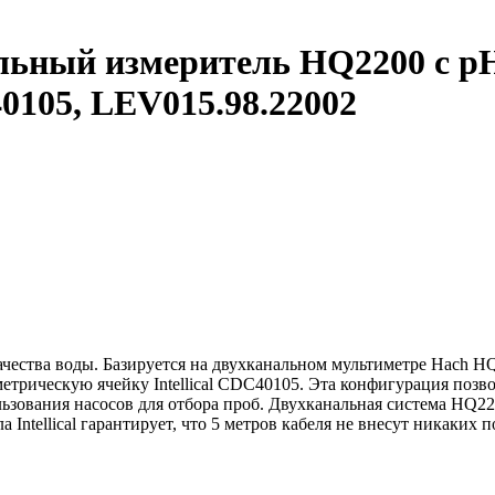
льный измеритель HQ2200 c p
105, LEV015.98.22002
ества воды. Базируется на двухканальном мультиметре Hach H
метрическую ячейку Intellical CDC40105. Эта конфигурация позв
льзования насосов для отбора проб. Двухканальная система HQ2
ntellical гарантирует, что 5 метров кабеля не внесут никаких 