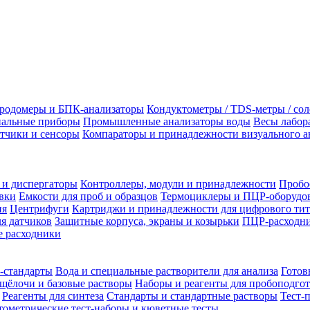
родомеры и БПК-анализаторы
Кондуктометры / TDS-метры / со
альные приборы
Промышленные анализаторы воды
Весы лабор
тчики и сенсоры
Компараторы и принадлежности визуального а
 и диспергаторы
Контроллеры, модули и принадлежности
Пробо
вки
Емкости для проб и образцов
Термоциклеры и ПЦР-оборудо
ия
Центрифуги
Картриджи и принадлежности для цифрового тит
я датчиков
Защитные корпуса, экраны и козырьки
ПЦР-расходни
 расходники
-стандарты
Вода и специальные растворители для анализа
Готов
щёлочи и базовые растворы
Наборы и реагенты для пробоподго
Реагенты для синтеза
Стандарты и стандартные растворы
Тест-
ометрические тест-наборы и кюветные тесты