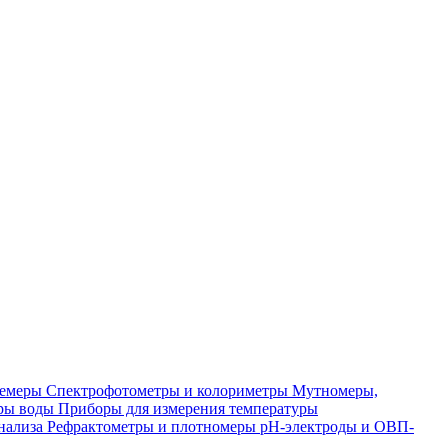
лемеры
Спектрофотометры и колориметры
Мутномеры,
ры воды
Приборы для измерения температуры
нализа
Рефрактометры и плотномеры
pH-электроды и ОВП-