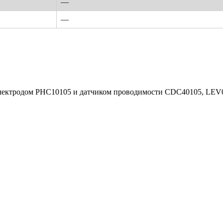
—
—
лектродом PHC10105 и датчиком проводимости CDC40105, LEV0