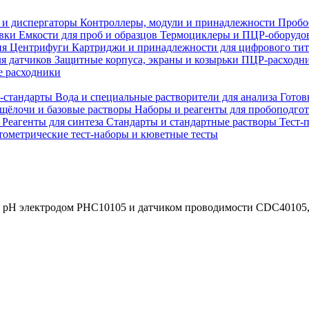
 и диспергаторы
Контроллеры, модули и принадлежности
Пробо
овки
Емкости для проб и образцов
Термоциклеры и ПЦР-оборудо
ия
Центрифуги
Картриджи и принадлежности для цифрового ти
ля датчиков
Защитные корпуса, экраны и козырьки
ПЦР-расходни
 расходники
H-стандарты
Вода и специальные растворители для анализа
Готов
 щёлочи и базовые растворы
Наборы и реагенты для пробоподго
а
Реагенты для синтеза
Стандарты и стандартные растворы
Тест-
ометрические тест-наборы и кюветные тесты
c pH электродом PHC10105 и датчиком проводимости CDC40105,