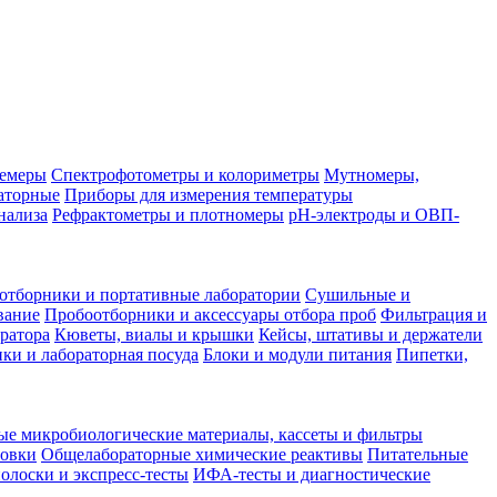
лемеры
Спектрофотометры и колориметры
Мутномеры,
аторные
Приборы для измерения температуры
нализа
Рефрактометры и плотномеры
pH-электроды и ОВП-
отборники и портативные лаборатории
Сушильные и
вание
Пробоотборники и аксессуары отбора проб
Фильтрация и
ратора
Кюветы, виалы и крышки
Кейсы, штативы и держатели
ки и лабораторная посуда
Блоки и модули питания
Пипетки,
ые микробиологические материалы, кассеты и фильтры
товки
Общелабораторные химические реактивы
Питательные
полоски и экспресс-тесты
ИФА-тесты и диагностические