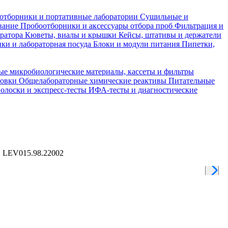
отборники и портативные лаборатории
Сушильные и
вание
Пробоотборники и аксессуары отбора проб
Фильтрация и
тратора
Кюветы, виалы и крышки
Кейсы, штативы и держатели
ки и лабораторная посуда
Блоки и модули питания
Пипетки,
ые микробиологические материалы, кассеты и фильтры
товки
Общелабораторные химические реактивы
Питательные
полоски и экспресс-тесты
ИФА-тесты и диагностические
 LEV015.98.22002