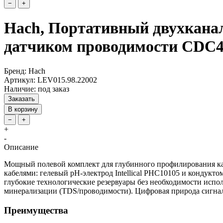
−
+
Hach, Портативный двухкана
датчиком проводимости CDC40
Бренд: Hach
Артикул: LEV015.98.22002
Наличие: под заказ
Заказать
В корзину
−
+
+
-
Описание
Мощный полевой комплект для глубинного профилирования кач
кабелями: гелевый pH-электрод Intellical PHC10105 и кондукто
глубокие технологические резервуары без необходимости испо
минерализации (TDS/проводимости). Цифровая природа сигнала I
Преимущества