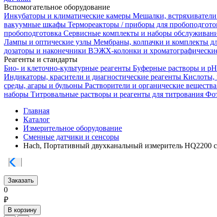
Вспомогательное оборудование
Инкубаторы и климатические камеры
Мешалки, встряхиватели
вакуумные шкафы
Термореакторы / приборы для пробоподгот
пробоподготовка
Сервисные комплекты и наборы обслуживан
Лампы и оптические узлы
Мембраны, колпачки и комплекты д
дозаторы и наконечники
ВЭЖХ-колонки и хроматографические
Реагенты и стандарты
Био- и клеточно-культурные реагенты
Буферные растворы и p
Индикаторы, красители и диагностические реагенты
Кислоты,
среды, агары и бульоны
Растворители и органические веществ
наборы
Титровальные растворы и реагенты для титрования
Фот
Главная
Каталог
Измерительное оборудование
Сменные датчики и сенсоры
Hach, Портативный двухканальный измеритель HQ2200 
Заказать
0
₽
В корзину