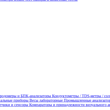
родомеры и БПК-анализаторы
Кондуктометры / TDS-метры / со
альные приборы
Весы лабораторные
Промышленные анализато
тчики и сенсоры
Компараторы и принадлежности визуального а