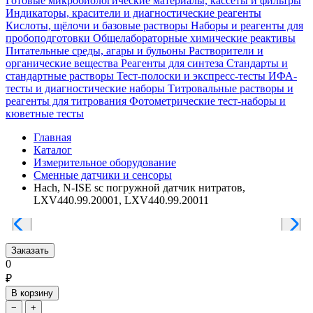
Готовые микробиологические материалы, кассеты и фильтры
Индикаторы, красители и диагностические реагенты
Кислоты, щёлочи и базовые растворы
Наборы и реагенты для
пробоподготовки
Общелабораторные химические реактивы
Питательные среды, агары и бульоны
Растворители и
органические вещества
Реагенты для синтеза
Стандарты и
стандартные растворы
Тест-полоски и экспресс-тесты
ИФА-
тесты и диагностические наборы
Титровальные растворы и
реагенты для титрования
Фотометрические тест-наборы и
кюветные тесты
Главная
Каталог
Измерительное оборудование
Сменные датчики и сенсоры
Hach, N-ISE sc погружной датчик нитратов,
LXV440.99.20001, LXV440.99.20011
Заказать
0
₽
В корзину
−
+