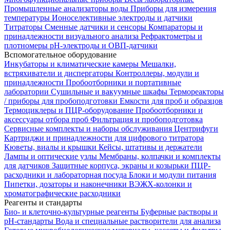
Промышленные анализаторы воды
Приборы для измерения
температуры
Ионоселективные электроды и датчики
Титраторы
Сменные датчики и сенсоры
Компараторы и
принадлежности визуального анализа
Рефрактометры и
плотномеры
pH-электроды и ОВП-датчики
Вспомогательное оборудование
Инкубаторы и климатические камеры
Мешалки,
встряхиватели и диспергаторы
Контроллеры, модули и
принадлежности
Пробоотборники и портативные
лаборатории
Сушильные и вакуумные шкафы
Термореакторы
/ приборы для пробоподготовки
Емкости для проб и образцов
Термоциклеры и ПЦР-оборудование
Пробоотборники и
аксессуары отбора проб
Фильтрация и пробоподготовка
Сервисные комплекты и наборы обслуживания
Центрифуги
Картриджи и принадлежности для цифрового титратора
Кюветы, виалы и крышки
Кейсы, штативы и держатели
Лампы и оптические узлы
Мембраны, колпачки и комплекты
для датчиков
Защитные корпуса, экраны и козырьки
ПЦР-
расходники и лабораторная посуда
Блоки и модули питания
Пипетки, дозаторы и наконечники
ВЭЖХ-колонки и
хроматографические расходники
Реагенты и стандарты
Био- и клеточно-культурные реагенты
Буферные растворы и
pH-стандарты
Вода и специальные растворители для анализа