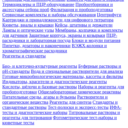
Термоциклеры и ПЦР-оборудование
Пробоотборники и
аксессуары отбора проб
Фильтрация и пробоподготовка
Сервисные комплекты и наборы обслуживания
Центрифуги
Картриджи и принадлежности для цифрового титратора
Кюветы, виалы и крышки
Кейсы, штативы и держатели
Лампы и оптические узлы
Мембраны, колпачки и комплекты
для датчиков
Защитные корпуса, экраны и козырьки
ПЦР-
расходники и лабораторная посуда
Блоки и модули питания
Пипетки, дозаторы и наконечники
ВЭЖХ-колонки и
хроматографические расходники
Реагенты и стандарты
Био- и клеточно-культурные реагенты
Буферные растворы и
pH-стандарты
Вода и специальные растворители для анализа
Готовые микробиологические материалы, кассеты и фильтры
Индикаторы, красители и диагностические реагенты
Кислоты, щёлочи и базовые растворы
Наборы и реагенты для
пробоподготовки
Общелабораторные химические реактивы
Питательные среды, агары и бульоны
Растворители и
органические вещества
Реагенты для синтеза
Стандарты и
стандартные растворы
Тест-полоски и экспресс-тесты
ИФА-
тесты и диагностические наборы
Титровальные растворы и
реагенты для титрования
Фотометрические тест-наборы и
кюветные тесты