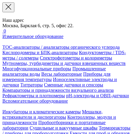
Наш адрес
Москва, Барклая 6, стр. 5, офис 22.
0
Измерительное оборудование
TOC-анализаторы / анализаторы органического углерода
Кислородомеры и БПК-анализаторы
Кондуктометры / TDS-
метры / солемеры
Спектрофотометры и колориметры
Мутномеры, турбидиметры и датчики взвешенных веществ
Многофункциональные приборы
Промышленные
анализаторы воды
Весы лабораторные
Приборы для
измерения температуры
Ионоселективные электроды и
датчики
Титраторы
Сменные датчики и сенсоры
Компараторы и принадлежности визуального анализа
Рефрактометры и плотномеры
pH-электроды и ОВП-датчики
Вспомогательное оборудование
Инкубаторы и климатические камеры
Мешалки,
встряхиватели и диспергаторы
Контроллеры, модули и
принадлежности
Пробоотборники и портативные
лаборатории
Сушильные и вакуумные шкафы
Термореакторы
/ приборы для пробоподготовки
Емкости для проб и образцов