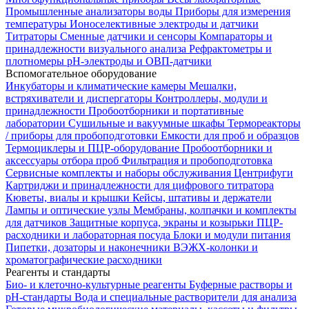
Промышленные анализаторы воды
Приборы для измерения
температуры
Ионоселективные электроды и датчики
Титраторы
Сменные датчики и сенсоры
Компараторы и
принадлежности визуального анализа
Рефрактометры и
плотномеры
pH-электроды и ОВП-датчики
Вспомогательное оборудование
Инкубаторы и климатические камеры
Мешалки,
встряхиватели и диспергаторы
Контроллеры, модули и
принадлежности
Пробоотборники и портативные
лаборатории
Сушильные и вакуумные шкафы
Термореакторы
/ приборы для пробоподготовки
Емкости для проб и образцов
Термоциклеры и ПЦР-оборудование
Пробоотборники и
аксессуары отбора проб
Фильтрация и пробоподготовка
Сервисные комплекты и наборы обслуживания
Центрифуги
Картриджи и принадлежности для цифрового титратора
Кюветы, виалы и крышки
Кейсы, штативы и держатели
Лампы и оптические узлы
Мембраны, колпачки и комплекты
для датчиков
Защитные корпуса, экраны и козырьки
ПЦР-
расходники и лабораторная посуда
Блоки и модули питания
Пипетки, дозаторы и наконечники
ВЭЖХ-колонки и
хроматографические расходники
Реагенты и стандарты
Био- и клеточно-культурные реагенты
Буферные растворы и
pH-стандарты
Вода и специальные растворители для анализа