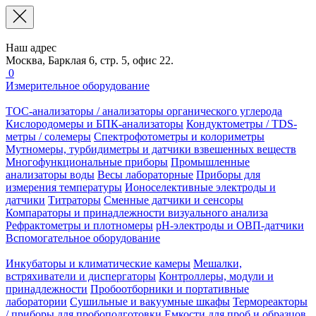
Наш адрес
Москва, Барклая 6, стр. 5, офис 22.
0
Измерительное оборудование
TOC-анализаторы / анализаторы органического углерода
Кислородомеры и БПК-анализаторы
Кондуктометры / TDS-
метры / солемеры
Спектрофотометры и колориметры
Мутномеры, турбидиметры и датчики взвешенных веществ
Многофункциональные приборы
Промышленные
анализаторы воды
Весы лабораторные
Приборы для
измерения температуры
Ионоселективные электроды и
датчики
Титраторы
Сменные датчики и сенсоры
Компараторы и принадлежности визуального анализа
Рефрактометры и плотномеры
pH-электроды и ОВП-датчики
Вспомогательное оборудование
Инкубаторы и климатические камеры
Мешалки,
встряхиватели и диспергаторы
Контроллеры, модули и
принадлежности
Пробоотборники и портативные
лаборатории
Сушильные и вакуумные шкафы
Термореакторы
/ приборы для пробоподготовки
Емкости для проб и образцов