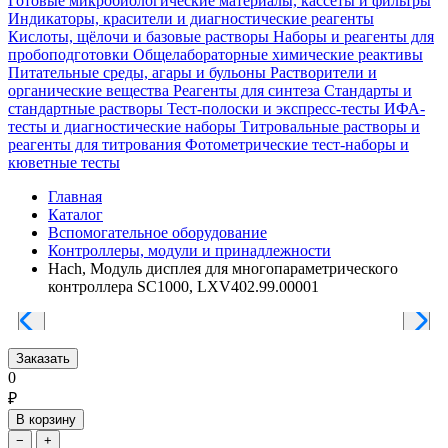
Готовые микробиологические материалы, кассеты и фильтры
Индикаторы, красители и диагностические реагенты
Кислоты, щёлочи и базовые растворы
Наборы и реагенты для
пробоподготовки
Общелабораторные химические реактивы
Питательные среды, агары и бульоны
Растворители и
органические вещества
Реагенты для синтеза
Стандарты и
стандартные растворы
Тест-полоски и экспресс-тесты
ИФА-
тесты и диагностические наборы
Титровальные растворы и
реагенты для титрования
Фотометрические тест-наборы и
кюветные тесты
Главная
Каталог
Вспомогательное оборудование
Контроллеры, модули и принадлежности
Hach, Модуль дисплея для многопараметрического
контроллера SC1000, LXV402.99.00001
Заказать
0
₽
В корзину
−
+