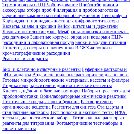
Термоциклеры и ПЦР-оборудование
Пробоотборники и
аксессуары отбора проб
Фильтрация и пробоподготовка
Сервисные комплекты и наборы обслуживания
Центрифуги
Картриджи и принадлежности для цифрового титратора
Кюветы, виалы и крышки
Кейсы, штативы и держатели
Лампы и оптические узлы
Мембраны, колпачки и комплекты
для датчиков
Защитные корпуса, экраны и козырьки
ПЦР-
расходники и лабораторная посуда
Блоки и модули питания
Пипетки, дозаторы и наконечники
ВЭЖХ-колонки и
хроматографические расходники
Реагенты и стандарты
Био- и клеточно-культурные реагенты
Буферные растворы и
pH-стандарты
Вода и специальные растворители для анализа
Готовые микробиологические материалы, кассеты и фильтры
Индикаторы, красители и диагностические реагенты
Кислоты, щёлочи и базовые растворы
Наборы и реагенты для
пробоподготовки
Общелабораторные химические реактивы
Питательные среды, агары и бульоны
Растворители и
органические вещества
Реагенты для синтеза
Стандарты и
стандартные растворы
Тест-полоски и экспресс-тесты
ИФА-
тесты и диагностические наборы
Титровальные растворы и
реагенты для титрования
Фотометрические тест-наборы и
кюветные тесты