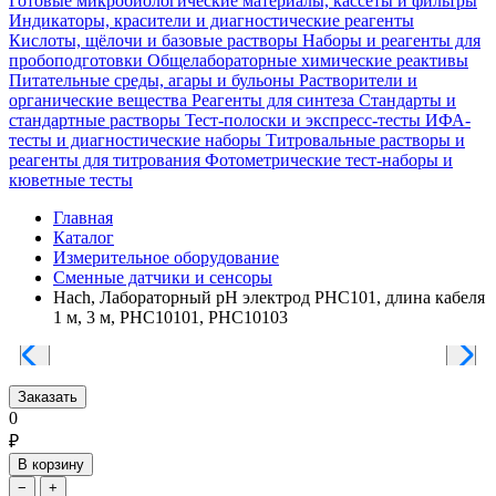
Готовые микробиологические материалы, кассеты и фильтры
Индикаторы, красители и диагностические реагенты
Кислоты, щёлочи и базовые растворы
Наборы и реагенты для
пробоподготовки
Общелабораторные химические реактивы
Питательные среды, агары и бульоны
Растворители и
органические вещества
Реагенты для синтеза
Стандарты и
стандартные растворы
Тест-полоски и экспресс-тесты
ИФА-
тесты и диагностические наборы
Титровальные растворы и
реагенты для титрования
Фотометрические тест-наборы и
кюветные тесты
Главная
Каталог
Измерительное оборудование
Сменные датчики и сенсоры
Hach, Лабораторный pH электрод PHC101, длина кабеля
1 м, 3 м, PHC10101, PHC10103
Заказать
0
₽
В корзину
−
+