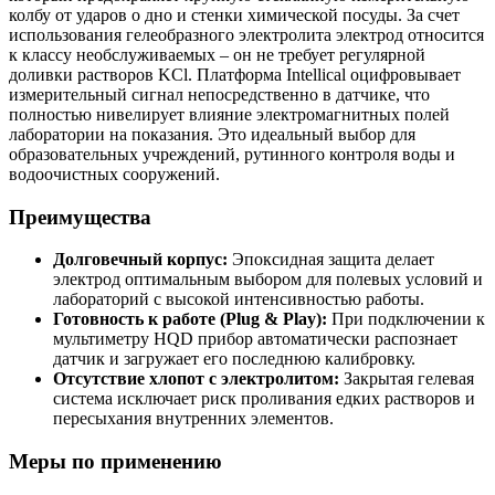
колбу от ударов о дно и стенки химической посуды. За счет
использования гелеобразного электролита электрод относится
к классу необслуживаемых – он не требует регулярной
доливки растворов KCl. Платформа Intellical оцифровывает
измерительный сигнал непосредственно в датчике, что
полностью нивелирует влияние электромагнитных полей
лаборатории на показания. Это идеальный выбор для
образовательных учреждений, рутинного контроля воды и
водоочистных сооружений.
Преимущества
Долговечный корпус:
Эпоксидная защита делает
электрод оптимальным выбором для полевых условий и
лабораторий с высокой интенсивностью работы.
Готовность к работе (Plug & Play):
При подключении к
мультиметру HQD прибор автоматически распознает
датчик и загружает его последнюю калибровку.
Отсутствие хлопот с электролитом:
Закрытая гелевая
система исключает риск проливания едких растворов и
пересыхания внутренних элементов.
Меры по применению