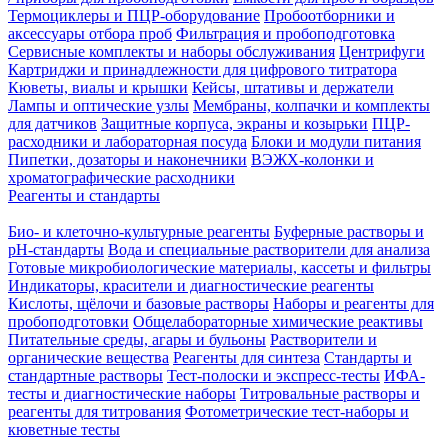
Термоциклеры и ПЦР-оборудование
Пробоотборники и
аксессуары отбора проб
Фильтрация и пробоподготовка
Сервисные комплекты и наборы обслуживания
Центрифуги
Картриджи и принадлежности для цифрового титратора
Кюветы, виалы и крышки
Кейсы, штативы и держатели
Лампы и оптические узлы
Мембраны, колпачки и комплекты
для датчиков
Защитные корпуса, экраны и козырьки
ПЦР-
расходники и лабораторная посуда
Блоки и модули питания
Пипетки, дозаторы и наконечники
ВЭЖХ-колонки и
хроматографические расходники
Реагенты и стандарты
Био- и клеточно-культурные реагенты
Буферные растворы и
pH-стандарты
Вода и специальные растворители для анализа
Готовые микробиологические материалы, кассеты и фильтры
Индикаторы, красители и диагностические реагенты
Кислоты, щёлочи и базовые растворы
Наборы и реагенты для
пробоподготовки
Общелабораторные химические реактивы
Питательные среды, агары и бульоны
Растворители и
органические вещества
Реагенты для синтеза
Стандарты и
стандартные растворы
Тест-полоски и экспресс-тесты
ИФА-
тесты и диагностические наборы
Титровальные растворы и
реагенты для титрования
Фотометрические тест-наборы и
кюветные тесты