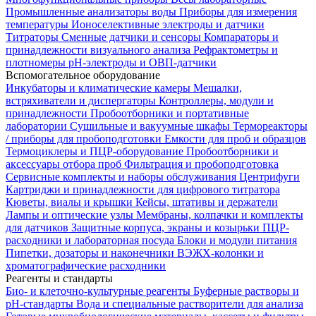
Промышленные анализаторы воды
Приборы для измерения
температуры
Ионоселективные электроды и датчики
Титраторы
Сменные датчики и сенсоры
Компараторы и
принадлежности визуального анализа
Рефрактометры и
плотномеры
pH-электроды и ОВП-датчики
Вспомогательное оборудование
Инкубаторы и климатические камеры
Мешалки,
встряхиватели и диспергаторы
Контроллеры, модули и
принадлежности
Пробоотборники и портативные
лаборатории
Сушильные и вакуумные шкафы
Термореакторы
/ приборы для пробоподготовки
Емкости для проб и образцов
Термоциклеры и ПЦР-оборудование
Пробоотборники и
аксессуары отбора проб
Фильтрация и пробоподготовка
Сервисные комплекты и наборы обслуживания
Центрифуги
Картриджи и принадлежности для цифрового титратора
Кюветы, виалы и крышки
Кейсы, штативы и держатели
Лампы и оптические узлы
Мембраны, колпачки и комплекты
для датчиков
Защитные корпуса, экраны и козырьки
ПЦР-
расходники и лабораторная посуда
Блоки и модули питания
Пипетки, дозаторы и наконечники
ВЭЖХ-колонки и
хроматографические расходники
Реагенты и стандарты
Био- и клеточно-культурные реагенты
Буферные растворы и
pH-стандарты
Вода и специальные растворители для анализа