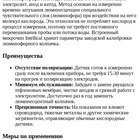
электролит, анод и катод. Метод основан на измерении
времени затухания люминесценции специального
чувствительного слоя (люминофора) при воздействии на него
молекул кислорода. Эта технология не потребляет кислород в
процессе измерения, поэтому не требует постоянного
перемешивания пробы или потока воды. Встроенный
микрочип Intellical хранит параметры заводской калибровки
люминофорного колпачка.
Преимущества
Отсутствие поляризации:
Датчик готов к измерению
сразу после включения прибора, не требуя 15-30 минут
на прогрев и поляризацию электродов.
Минимум обслуживания:
Забудьте о замене рвущихся
тефлоновых мембран, чистке анодов и грязной работе с
электролитом. Достаточно раз в год заменить
люминесцентный колпачок.
Прецизионная точность:
На показания не влияют
сероводород, тяжелые металлы и другие химические
загрязнители, отравляющие обычные кислородные
датчики.
Меры по применению