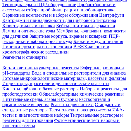
Термоциклеры и ПЦР-оборудование
Пробоотборники и
аксессуары отбора проб
Фильтрация и пробоподготовка
Сервисные комплекты и наборы обслуживания
Центрифуги
Картриджи и принадлежности для цифрового титратора
Кюветы, виалы и крышки
Кейсы, штативы и держатели
Лампы и оптические узлы
Мембраны, колпачки и комплекты
для датчиков
Защитные корпуса, экраны и козырьки
ПЦР-
расходники и лабораторная посуда
Блоки и модули питания
Пипетки, дозаторы и наконечники
ВЭЖХ-колонки и
хроматографические расходники
Реагенты и стандарты
Био- и клеточно-культурные реагенты
Буферные растворы и
pH-стандарты
Вода и специальные растворители для анализа
Готовые микробиологические материалы, кассеты и фильтры
Индикаторы, красители и диагностические реагенты
Кислоты, щёлочи и базовые растворы
Наборы и реагенты для
пробоподготовки
Общелабораторные химические реактивы
Питательные среды, агары и бульоны
Растворители и
органические вещества
Реагенты для синтеза
Стандарты и
стандартные растворы
Тест-полоски и экспресс-тесты
ИФА-
тесты и диагностические наборы
Титровальные растворы и
реагенты для титрования
Фотометрические тест-наборы и
кюветные тесты