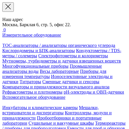
Наш адрес
Москва, Барклая 6, стр. 5, офис 22.
0
Измерительное оборудование
TOC-анализаторы / анализаторы органического углерода
Кислородомеры и БПК-анализаторы
Кондуктометры / TDS-
метры / солемеры
Спектрофотометры и колориметры
Мутномеры, турбидиметры и датчики взвешенных веществ
Многофункциональные приборы
Промышленные
анализаторы воды
Весы лабораторные
Приборы для
измерения температуры
Ионоселективные электроды и
датчики
Титраторы
Сменные датчики и сенсоры
Компараторы и принадлежности визуального анализа
Рефрактометры и плотномеры
pH-электроды и ОВП-датчики
Вспомогательное оборудование
Инкубаторы и климатические камеры
Мешалки,
встряхиватели и диспергаторы
Контроллеры, модули и
принадлежности
Пробоотборники и портативные
лаборатории
Сушильные и вакуумные шкафы
Термореакторы
/ приборы для пробоподготовки
Емкости для проб и образцов