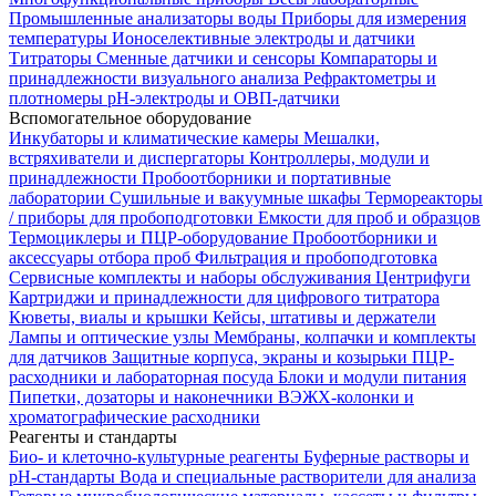
Промышленные анализаторы воды
Приборы для измерения
температуры
Ионоселективные электроды и датчики
Титраторы
Сменные датчики и сенсоры
Компараторы и
принадлежности визуального анализа
Рефрактометры и
плотномеры
pH-электроды и ОВП-датчики
Вспомогательное оборудование
Инкубаторы и климатические камеры
Мешалки,
встряхиватели и диспергаторы
Контроллеры, модули и
принадлежности
Пробоотборники и портативные
лаборатории
Сушильные и вакуумные шкафы
Термореакторы
/ приборы для пробоподготовки
Емкости для проб и образцов
Термоциклеры и ПЦР-оборудование
Пробоотборники и
аксессуары отбора проб
Фильтрация и пробоподготовка
Сервисные комплекты и наборы обслуживания
Центрифуги
Картриджи и принадлежности для цифрового титратора
Кюветы, виалы и крышки
Кейсы, штативы и держатели
Лампы и оптические узлы
Мембраны, колпачки и комплекты
для датчиков
Защитные корпуса, экраны и козырьки
ПЦР-
расходники и лабораторная посуда
Блоки и модули питания
Пипетки, дозаторы и наконечники
ВЭЖХ-колонки и
хроматографические расходники
Реагенты и стандарты
Био- и клеточно-культурные реагенты
Буферные растворы и
pH-стандарты
Вода и специальные растворители для анализа