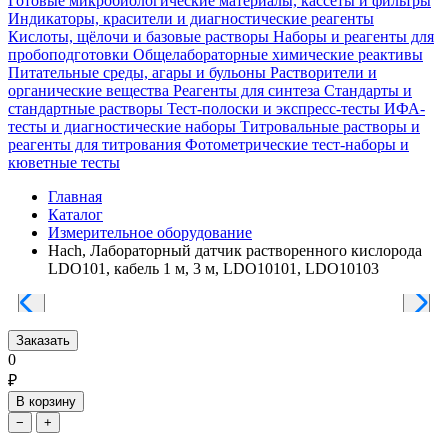
Готовые микробиологические материалы, кассеты и фильтры
Индикаторы, красители и диагностические реагенты
Кислоты, щёлочи и базовые растворы
Наборы и реагенты для
пробоподготовки
Общелабораторные химические реактивы
Питательные среды, агары и бульоны
Растворители и
органические вещества
Реагенты для синтеза
Стандарты и
стандартные растворы
Тест-полоски и экспресс-тесты
ИФА-
тесты и диагностические наборы
Титровальные растворы и
реагенты для титрования
Фотометрические тест-наборы и
кюветные тесты
Главная
Каталог
Измерительное оборудование
Hach, Лабораторный датчик растворенного кислорода
LDO101, кабель 1 м, 3 м, LDO10101, LDO10103
Заказать
0
₽
В корзину
−
+