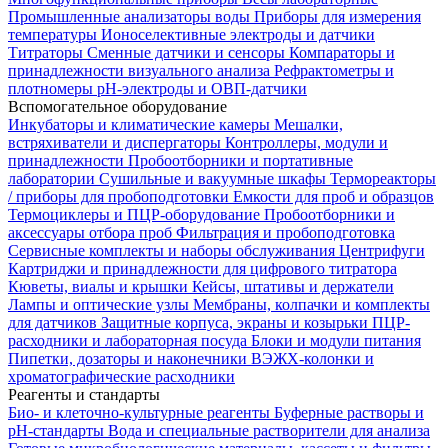
Промышленные анализаторы воды
Приборы для измерения
температуры
Ионоселективные электроды и датчики
Титраторы
Сменные датчики и сенсоры
Компараторы и
принадлежности визуального анализа
Рефрактометры и
плотномеры
pH-электроды и ОВП-датчики
Вспомогательное оборудование
Инкубаторы и климатические камеры
Мешалки,
встряхиватели и диспергаторы
Контроллеры, модули и
принадлежности
Пробоотборники и портативные
лаборатории
Сушильные и вакуумные шкафы
Термореакторы
/ приборы для пробоподготовки
Емкости для проб и образцов
Термоциклеры и ПЦР-оборудование
Пробоотборники и
аксессуары отбора проб
Фильтрация и пробоподготовка
Сервисные комплекты и наборы обслуживания
Центрифуги
Картриджи и принадлежности для цифрового титратора
Кюветы, виалы и крышки
Кейсы, штативы и держатели
Лампы и оптические узлы
Мембраны, колпачки и комплекты
для датчиков
Защитные корпуса, экраны и козырьки
ПЦР-
расходники и лабораторная посуда
Блоки и модули питания
Пипетки, дозаторы и наконечники
ВЭЖХ-колонки и
хроматографические расходники
Реагенты и стандарты
Био- и клеточно-культурные реагенты
Буферные растворы и
pH-стандарты
Вода и специальные растворители для анализа