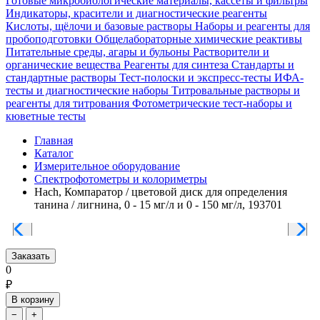
Готовые микробиологические материалы, кассеты и фильтры
Индикаторы, красители и диагностические реагенты
Кислоты, щёлочи и базовые растворы
Наборы и реагенты для
пробоподготовки
Общелабораторные химические реактивы
Питательные среды, агары и бульоны
Растворители и
органические вещества
Реагенты для синтеза
Стандарты и
стандартные растворы
Тест-полоски и экспресс-тесты
ИФА-
тесты и диагностические наборы
Титровальные растворы и
реагенты для титрования
Фотометрические тест-наборы и
кюветные тесты
Главная
Каталог
Измерительное оборудование
Спектрофотометры и колориметры
Hach, Компаратор / цветовой диск для определения
танина / лигнина, 0 - 15 мг/л и 0 - 150 мг/л, 193701
Заказать
0
₽
В корзину
−
+