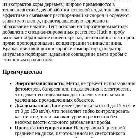
из экстрактов коры деревьев) широко применяются в
теплоэнергетике для обработки котловой воды, так как они
эффективно связывают растворенный кислород и образуют
защитную пленку, предотвращающую коррозию и
образование накипи. Тест основан на тирозиновом методе:
добавление специализированных реагентов Hach в пробу
вызывает образование синей окраски, интенсивность которой
прямо пропорциональна концентрации танина/лигнина.
Вращая цветовой диск в коробке компаратора, оператор
визуально подбирает идеальное совпадение цвета пробы с
эталонным градиентом.
Преимущества
Энергонезависимость:
Метод не требует использования
фотометров, батареек или подключения к электросети,
что делает его идеальным для полевых котельных и
удаленных промышленных объектов.
Два диапазона:
Диск имеет две шкалы (от 0 до 15 мг/л и
от 0 до 150 мг/л), что позволяет гибко контролировать
как низкие, так и высокие уровни реагентов без
необходимости сложного разбавления пробы.
Простота интерпретации:
Непрерывный цветовой
градиент на диске, изготовленном из светостойкого