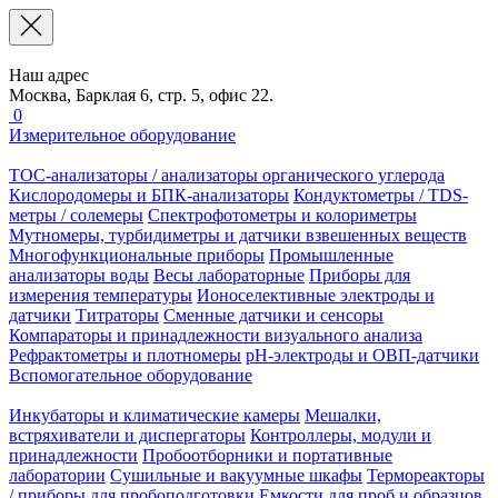
Наш адрес
Москва, Барклая 6, стр. 5, офис 22.
0
Измерительное оборудование
TOC-анализаторы / анализаторы органического углерода
Кислородомеры и БПК-анализаторы
Кондуктометры / TDS-
метры / солемеры
Спектрофотометры и колориметры
Мутномеры, турбидиметры и датчики взвешенных веществ
Многофункциональные приборы
Промышленные
анализаторы воды
Весы лабораторные
Приборы для
измерения температуры
Ионоселективные электроды и
датчики
Титраторы
Сменные датчики и сенсоры
Компараторы и принадлежности визуального анализа
Рефрактометры и плотномеры
pH-электроды и ОВП-датчики
Вспомогательное оборудование
Инкубаторы и климатические камеры
Мешалки,
встряхиватели и диспергаторы
Контроллеры, модули и
принадлежности
Пробоотборники и портативные
лаборатории
Сушильные и вакуумные шкафы
Термореакторы
/ приборы для пробоподготовки
Емкости для проб и образцов