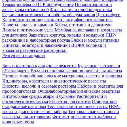
Термоциклеры и ПЦР-оборудование
Пробоотборники и
аксессуары отбора проб
Фильтрация и пробоподготовка
Сервисные комплекты и наборы обслуживания
Центрифуги
Картриджи и принадлежности для цифрового титратора
Кюветы, виалы и крышки
Кейсы, штативы и держатели
Лампы и оптические узлы
Мембраны, колпачки и комплекты
для датчиков
Защитные корпуса, экраны и козырьки
ПЦР-
расходники и лабораторная посуда
Блоки и модули питания
Пипетки, дозаторы и наконечники
ВЭЖХ-колонки и
хроматографические расходники
Реагенты и стандарты
Био- и клеточно-культурные реагенты
Буферные растворы и
pH-стандарты
Вода и специальные растворители для анализа
Готовые микробиологические материалы, кассеты и фильтры
Индикаторы, красители и диагностические реагенты
Кислоты, щёлочи и базовые растворы
Наборы и реагенты для
пробоподготовки
Общелабораторные химические реактивы
Питательные среды, агары и бульоны
Растворители и
органические вещества
Реагенты для синтеза
Стандарты и
стандартные растворы
Тест-полоски и экспресс-тесты
ИФА-
тесты и диагностические наборы
Титровальные растворы и
реагенты для титрования
Фотометрические тест-наборы и
кюветные тесты