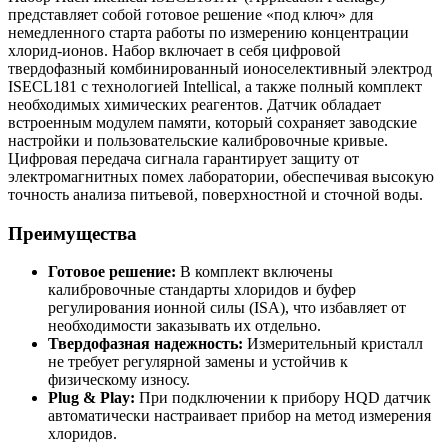
представляет собой готовое решение «под ключ» для
немедленного старта работы по измерению концентрации
хлорид-ионов. Набор включает в себя цифровой
твердофазный комбинированный ионоселективный электрод
ISECL181 с технологией Intellical, а также полный комплект
необходимых химических реагентов. Датчик обладает
встроенным модулем памяти, который сохраняет заводские
настройки и пользовательские калибровочные кривые.
Цифровая передача сигнала гарантирует защиту от
электромагнитных помех лаборатории, обеспечивая высокую
точность анализа питьевой, поверхностной и сточной воды.
Преимущества
Готовое решение:
В комплект включены
калибровочные стандарты хлоридов и буфер
регулирования ионной силы (ISA), что избавляет от
необходимости заказывать их отдельно.
Твердофазная надежность:
Измерительный кристалл
не требует регулярной замены и устойчив к
физическому износу.
Plug & Play:
При подключении к прибору HQD датчик
автоматически настраивает прибор на метод измерения
хлоридов.