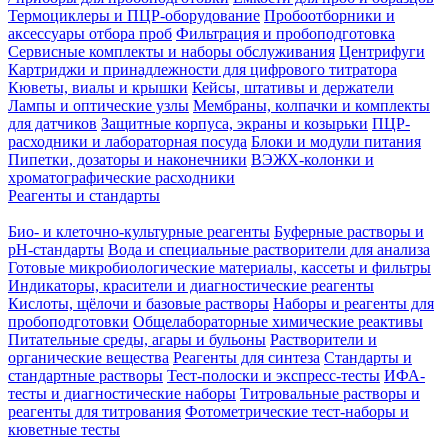
Термоциклеры и ПЦР-оборудование
Пробоотборники и
аксессуары отбора проб
Фильтрация и пробоподготовка
Сервисные комплекты и наборы обслуживания
Центрифуги
Картриджи и принадлежности для цифрового титратора
Кюветы, виалы и крышки
Кейсы, штативы и держатели
Лампы и оптические узлы
Мембраны, колпачки и комплекты
для датчиков
Защитные корпуса, экраны и козырьки
ПЦР-
расходники и лабораторная посуда
Блоки и модули питания
Пипетки, дозаторы и наконечники
ВЭЖХ-колонки и
хроматографические расходники
Реагенты и стандарты
Био- и клеточно-культурные реагенты
Буферные растворы и
pH-стандарты
Вода и специальные растворители для анализа
Готовые микробиологические материалы, кассеты и фильтры
Индикаторы, красители и диагностические реагенты
Кислоты, щёлочи и базовые растворы
Наборы и реагенты для
пробоподготовки
Общелабораторные химические реактивы
Питательные среды, агары и бульоны
Растворители и
органические вещества
Реагенты для синтеза
Стандарты и
стандартные растворы
Тест-полоски и экспресс-тесты
ИФА-
тесты и диагностические наборы
Титровальные растворы и
реагенты для титрования
Фотометрические тест-наборы и
кюветные тесты