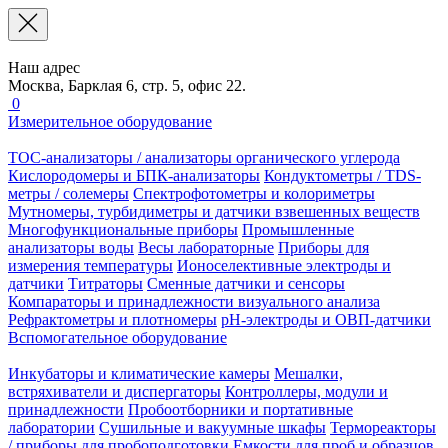
Наш адрес
Москва, Барклая 6, стр. 5, офис 22.
0
Измерительное оборудование
TOC-анализаторы / анализаторы органического углерода
Кислородомеры и БПК-анализаторы
Кондуктометры / TDS-
метры / солемеры
Спектрофотометры и колориметры
Мутномеры, турбидиметры и датчики взвешенных веществ
Многофункциональные приборы
Промышленные
анализаторы воды
Весы лабораторные
Приборы для
измерения температуры
Ионоселективные электроды и
датчики
Титраторы
Сменные датчики и сенсоры
Компараторы и принадлежности визуального анализа
Рефрактометры и плотномеры
pH-электроды и ОВП-датчики
Вспомогательное оборудование
Инкубаторы и климатические камеры
Мешалки,
встряхиватели и диспергаторы
Контроллеры, модули и
принадлежности
Пробоотборники и портативные
лаборатории
Сушильные и вакуумные шкафы
Термореакторы
/ приборы для пробоподготовки
Емкости для проб и образцов