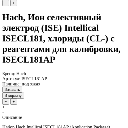
−
+
Hach, Ион селективный
электрод (ISE) Intellical
ISECL181, хлориды (CL-) с
реагентами для калибровки,
ISECL181AP
Бренд: Hach
Артикул: ISECL181AP
Наличие: под заказ
Заказать
В корзину
−
+
+
-
Описание
Набор Hach Intellical ISECL181AP (Application Package)