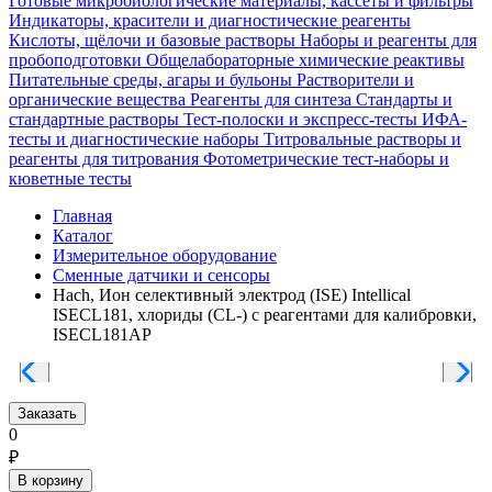
Готовые микробиологические материалы, кассеты и фильтры
Индикаторы, красители и диагностические реагенты
Кислоты, щёлочи и базовые растворы
Наборы и реагенты для
пробоподготовки
Общелабораторные химические реактивы
Питательные среды, агары и бульоны
Растворители и
органические вещества
Реагенты для синтеза
Стандарты и
стандартные растворы
Тест-полоски и экспресс-тесты
ИФА-
тесты и диагностические наборы
Титровальные растворы и
реагенты для титрования
Фотометрические тест-наборы и
кюветные тесты
Главная
Каталог
Измерительное оборудование
Сменные датчики и сенсоры
Hach, Ион селективный электрод (ISE) Intellical
ISECL181, хлориды (CL-) с реагентами для калибровки,
ISECL181AP
Заказать
0
₽
В корзину