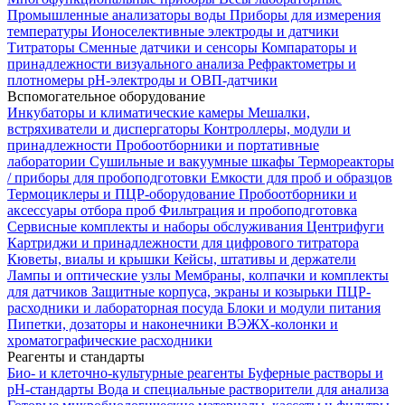
Промышленные анализаторы воды
Приборы для измерения
температуры
Ионоселективные электроды и датчики
Титраторы
Сменные датчики и сенсоры
Компараторы и
принадлежности визуального анализа
Рефрактометры и
плотномеры
pH-электроды и ОВП-датчики
Вспомогательное оборудование
Инкубаторы и климатические камеры
Мешалки,
встряхиватели и диспергаторы
Контроллеры, модули и
принадлежности
Пробоотборники и портативные
лаборатории
Сушильные и вакуумные шкафы
Термореакторы
/ приборы для пробоподготовки
Емкости для проб и образцов
Термоциклеры и ПЦР-оборудование
Пробоотборники и
аксессуары отбора проб
Фильтрация и пробоподготовка
Сервисные комплекты и наборы обслуживания
Центрифуги
Картриджи и принадлежности для цифрового титратора
Кюветы, виалы и крышки
Кейсы, штативы и держатели
Лампы и оптические узлы
Мембраны, колпачки и комплекты
для датчиков
Защитные корпуса, экраны и козырьки
ПЦР-
расходники и лабораторная посуда
Блоки и модули питания
Пипетки, дозаторы и наконечники
ВЭЖХ-колонки и
хроматографические расходники
Реагенты и стандарты
Био- и клеточно-культурные реагенты
Буферные растворы и
pH-стандарты
Вода и специальные растворители для анализа