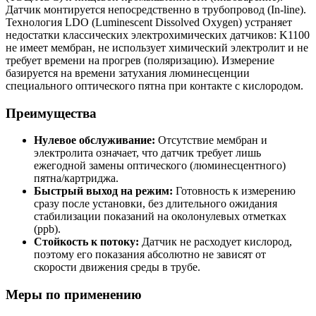
Датчик монтируется непосредственно в трубопровод (In-line).
Технология LDO (Luminescent Dissolved Oxygen) устраняет
недостатки классических электрохимических датчиков: K1100
не имеет мембран, не использует химический электролит и не
требует времени на прогрев (поляризацию). Измерение
базируется на времени затухания люминесценции
специального оптического пятна при контакте с кислородом.
Преимущества
Нулевое обслуживание:
Отсутствие мембран и
электролита означает, что датчик требует лишь
ежегодной замены оптического (люминесцентного)
пятна/картриджа.
Быстрый выход на режим:
Готовность к измерению
сразу после установки, без длительного ожидания
стабилизации показаний на околонулевых отметках
(ppb).
Стойкость к потоку:
Датчик не расходует кислород,
поэтому его показания абсолютно не зависят от
скорости движения среды в трубе.
Меры по применению