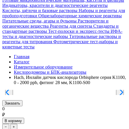
Готовые микробиологические материалы, кассеты и фильтры
Индикаторы, красители и диагностические реагенты
Кислоты, щёлочи и базовые растворы
Наборы и реагенты для
пробоподготовки
Общелабораторные химические реактивы
Питательные среды, агары и бульоны
Растворители и
органические вещества
Реагенты для синтеза
Стандарты и
стандартные растворы
Тест-полоски и экспресс-тесты
ИФА-
тесты и диагностические наборы
Титровальные растворы и
реагенты для титрования
Фотометрические тест-наборы и
кюветные тесты
Главная
Каталог
Измерительное оборудование
Кислородомеры и БПК-анализаторы
Hach, Инлайн датчик кислорода Orbisphere серия K1100,
0 - 2000 ppb, фитинг 28 мм, K1100-S00
Заказать
0
₽
В корзину
−
+