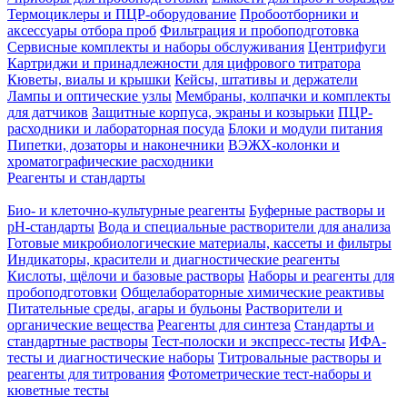
Термоциклеры и ПЦР-оборудование
Пробоотборники и
аксессуары отбора проб
Фильтрация и пробоподготовка
Сервисные комплекты и наборы обслуживания
Центрифуги
Картриджи и принадлежности для цифрового титратора
Кюветы, виалы и крышки
Кейсы, штативы и держатели
Лампы и оптические узлы
Мембраны, колпачки и комплекты
для датчиков
Защитные корпуса, экраны и козырьки
ПЦР-
расходники и лабораторная посуда
Блоки и модули питания
Пипетки, дозаторы и наконечники
ВЭЖХ-колонки и
хроматографические расходники
Реагенты и стандарты
Био- и клеточно-культурные реагенты
Буферные растворы и
pH-стандарты
Вода и специальные растворители для анализа
Готовые микробиологические материалы, кассеты и фильтры
Индикаторы, красители и диагностические реагенты
Кислоты, щёлочи и базовые растворы
Наборы и реагенты для
пробоподготовки
Общелабораторные химические реактивы
Питательные среды, агары и бульоны
Растворители и
органические вещества
Реагенты для синтеза
Стандарты и
стандартные растворы
Тест-полоски и экспресс-тесты
ИФА-
тесты и диагностические наборы
Титровальные растворы и
реагенты для титрования
Фотометрические тест-наборы и
кюветные тесты