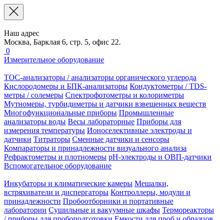
Наш адрес
Москва, Барклая 6, стр. 5, офис 22.
0
Измерительное оборудование
TOC-анализаторы / анализаторы органического углерода
Кислородомеры и БПК-анализаторы
Кондуктометры / TDS-
метры / солемеры
Спектрофотометры и колориметры
Мутномеры, турбидиметры и датчики взвешенных веществ
Многофункциональные приборы
Промышленные
анализаторы воды
Весы лабораторные
Приборы для
измерения температуры
Ионоселективные электроды и
датчики
Титраторы
Сменные датчики и сенсоры
Компараторы и принадлежности визуального анализа
Рефрактометры и плотномеры
pH-электроды и ОВП-датчики
Вспомогательное оборудование
Инкубаторы и климатические камеры
Мешалки,
встряхиватели и диспергаторы
Контроллеры, модули и
принадлежности
Пробоотборники и портативные
лаборатории
Сушильные и вакуумные шкафы
Термореакторы
/ приборы для пробоподготовки
Емкости для проб и образцов