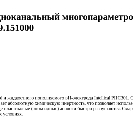
ноканальный многопараметро
.151000
d и жидкостного пополняемого pH-электрода Intellical PHC301.
ает абсолютную химическую инертность, что позволяет использ
де пластиковые (эпоксидные) аналоги быстро разрушаются. Смарт-
х условиях.