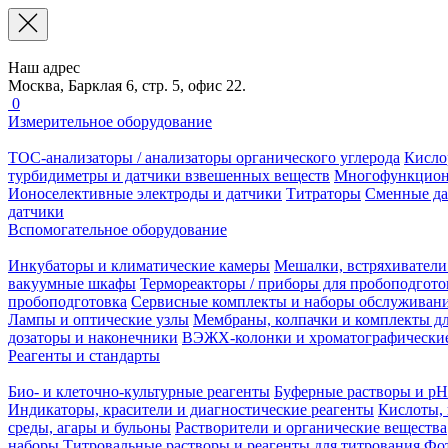
Наш адрес
Москва, Барклая 6, стр. 5, офис 22.
0
Измерительное оборудование
TOC-анализаторы / анализаторы органического углерода
Кисло
турбидиметры и датчики взвешенных веществ
Многофункцион
Ионоселективные электроды и датчики
Титраторы
Сменные да
датчики
Вспомогательное оборудование
Инкубаторы и климатические камеры
Мешалки, встряхиватели
вакуумные шкафы
Термореакторы / приборы для пробоподгото
пробоподготовка
Сервисные комплекты и наборы обслуживан
Лампы и оптические узлы
Мембраны, колпачки и комплекты дл
дозаторы и наконечники
ВЭЖХ-колонки и хроматографические
Реагенты и стандарты
Био- и клеточно-культурные реагенты
Буферные растворы и pH
Индикаторы, красители и диагностические реагенты
Кислоты, 
среды, агары и бульоны
Растворители и органические вещества
наборы
Титровальные растворы и реагенты для титрования
Фот