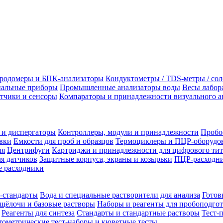
родомеры и БПК-анализаторы
Кондуктометры / TDS-метры / со
альные приборы
Промышленные анализаторы воды
Весы лабор
тчики и сенсоры
Компараторы и принадлежности визуального а
 и диспергаторы
Контроллеры, модули и принадлежности
Пробо
вки
Емкости для проб и образцов
Термоциклеры и ПЦР-оборудо
ия
Центрифуги
Картриджи и принадлежности для цифрового тит
я датчиков
Защитные корпуса, экраны и козырьки
ПЦР-расходни
 расходники
-стандарты
Вода и специальные растворители для анализа
Готов
щёлочи и базовые растворы
Наборы и реагенты для пробоподго
Реагенты для синтеза
Стандарты и стандартные растворы
Тест-
ометрические тест-наборы и кюветные тесты