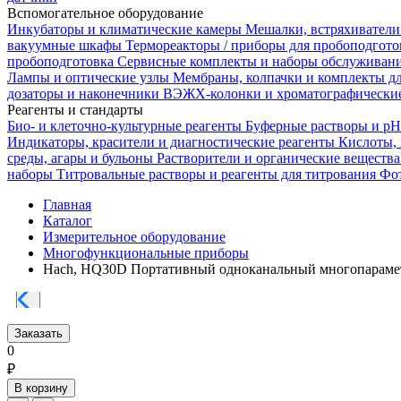
Вспомогательное оборудование
Инкубаторы и климатические камеры
Мешалки, встряхиватели
вакуумные шкафы
Термореакторы / приборы для пробоподгот
пробоподготовка
Сервисные комплекты и наборы обслуживан
Лампы и оптические узлы
Мембраны, колпачки и комплекты д
дозаторы и наконечники
ВЭЖХ-колонки и хроматографические
Реагенты и стандарты
Био- и клеточно-культурные реагенты
Буферные растворы и p
Индикаторы, красители и диагностические реагенты
Кислоты,
среды, агары и бульоны
Растворители и органические веществ
наборы
Титровальные растворы и реагенты для титрования
Фот
Главная
Каталог
Измерительное оборудование
Многофункциональные приборы
Hach, HQ30D Портативный одноканальный многопарамет
Заказать
0
₽
В корзину