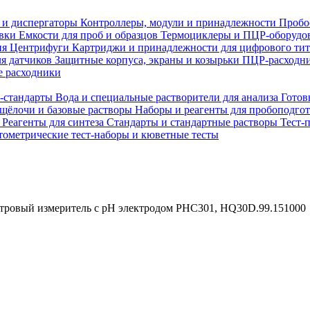
 и диспергаторы
Контроллеры, модули и принадлежности
Пробо
овки
Емкости для проб и образцов
Термоциклеры и ПЦР-оборудо
ия
Центрифуги
Картриджи и принадлежности для цифрового ти
ля датчиков
Защитные корпуса, экраны и козырьки
ПЦР-расходни
 расходники
H-стандарты
Вода и специальные растворители для анализа
Готов
 щёлочи и базовые растворы
Наборы и реагенты для пробоподго
а
Реагенты для синтеза
Стандарты и стандартные растворы
Тест-
ометрические тест-наборы и кюветные тесты
ровый измеритель с pH электродом PHC301, HQ30D.99.151000