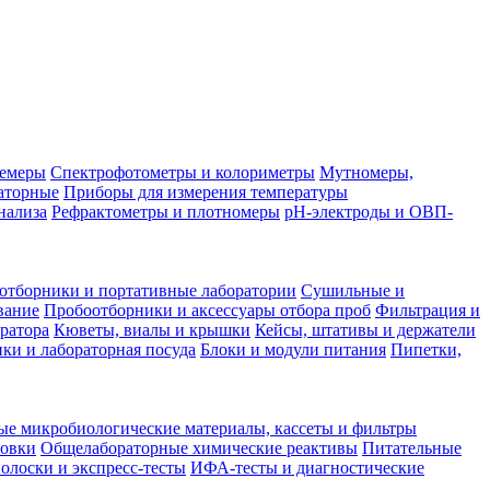
лемеры
Спектрофотометры и колориметры
Мутномеры,
аторные
Приборы для измерения температуры
нализа
Рефрактометры и плотномеры
pH-электроды и ОВП-
отборники и портативные лаборатории
Сушильные и
вание
Пробоотборники и аксессуары отбора проб
Фильтрация и
ратора
Кюветы, виалы и крышки
Кейсы, штативы и держатели
ки и лабораторная посуда
Блоки и модули питания
Пипетки,
ые микробиологические материалы, кассеты и фильтры
товки
Общелабораторные химические реактивы
Питательные
полоски и экспресс-тесты
ИФА-тесты и диагностические