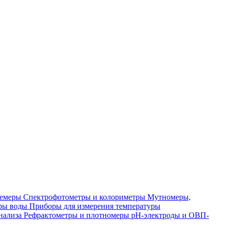
лемеры
Спектрофотометры и колориметры
Мутномеры,
ры воды
Приборы для измерения температуры
нализа
Рефрактометры и плотномеры
pH-электроды и ОВП-