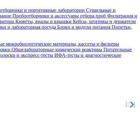
отборники и портативные лаборатории
Сушильные и
вание
Пробоотборники и аксессуары отбора проб
Фильтрация и
тратора
Кюветы, виалы и крышки
Кейсы, штативы и держатели
ки и лабораторная посуда
Блоки и модули питания
Пипетки,
ые микробиологические материалы, кассеты и фильтры
товки
Общелабораторные химические реактивы
Питательные
полоски и экспресс-тесты
ИФА-тесты и диагностические