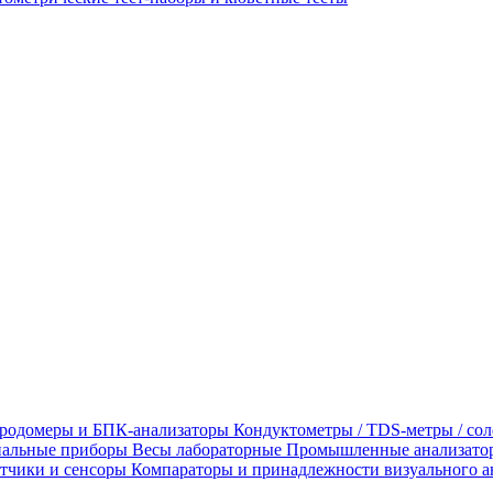
родомеры и БПК-анализаторы
Кондуктометры / TDS-метры / со
альные приборы
Весы лабораторные
Промышленные анализато
тчики и сенсоры
Компараторы и принадлежности визуального а