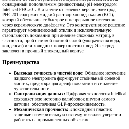
оснащенный пополняемым (жидкостным) pH-электродом
Intellical PHC201. В отличие от гелевых версий, электрод
PHC201 содержит жидкий раствор хлорида калия (KCl),
который обеспечивает быстрое и непрерывное истечение
через керамическую диафрагму. Это конструктивное решение
гарантирует молниеносный отклик и исключительную
стабильность показаний при анализе сложных матриц, в
частности, проб с низкой ионной силой (ультрачистая вода,
конденсат) или холодных поверхностных вод. Электрод
заключен в прочный эпоксидный корпус.
Преимущества
Высокая точность в чистой воде:
Обильное истечение
жидкого электролита формирует стабильный солевой
мостик, предотвращая дрейф показаний и снижение
чувствительности.
Синхронизация данных:
Цифровая технология Intellical
сохраняет всю историю калибровок внутри самого
датчика, обеспечивая GLP-прослеживаемость.
Механическая прочность:
Эпоксидный пластик
защищает измерительную систему, позволяя уверенно
работать на промышленных объектах.