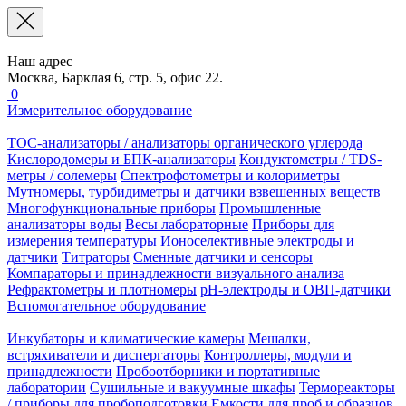
Наш адрес
Москва, Барклая 6, стр. 5, офис 22.
0
Измерительное оборудование
TOC-анализаторы / анализаторы органического углерода
Кислородомеры и БПК-анализаторы
Кондуктометры / TDS-
метры / солемеры
Спектрофотометры и колориметры
Мутномеры, турбидиметры и датчики взвешенных веществ
Многофункциональные приборы
Промышленные
анализаторы воды
Весы лабораторные
Приборы для
измерения температуры
Ионоселективные электроды и
датчики
Титраторы
Сменные датчики и сенсоры
Компараторы и принадлежности визуального анализа
Рефрактометры и плотномеры
pH-электроды и ОВП-датчики
Вспомогательное оборудование
Инкубаторы и климатические камеры
Мешалки,
встряхиватели и диспергаторы
Контроллеры, модули и
принадлежности
Пробоотборники и портативные
лаборатории
Сушильные и вакуумные шкафы
Термореакторы
/ приборы для пробоподготовки
Емкости для проб и образцов