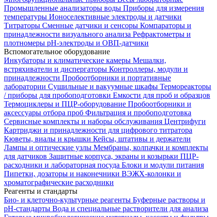
Промышленные анализаторы воды
Приборы для измерения
температуры
Ионоселективные электроды и датчики
Титраторы
Сменные датчики и сенсоры
Компараторы и
принадлежности визуального анализа
Рефрактометры и
плотномеры
pH-электроды и ОВП-датчики
Вспомогательное оборудование
Инкубаторы и климатические камеры
Мешалки,
встряхиватели и диспергаторы
Контроллеры, модули и
принадлежности
Пробоотборники и портативные
лаборатории
Сушильные и вакуумные шкафы
Термореакторы
/ приборы для пробоподготовки
Емкости для проб и образцов
Термоциклеры и ПЦР-оборудование
Пробоотборники и
аксессуары отбора проб
Фильтрация и пробоподготовка
Сервисные комплекты и наборы обслуживания
Центрифуги
Картриджи и принадлежности для цифрового титратора
Кюветы, виалы и крышки
Кейсы, штативы и держатели
Лампы и оптические узлы
Мембраны, колпачки и комплекты
для датчиков
Защитные корпуса, экраны и козырьки
ПЦР-
расходники и лабораторная посуда
Блоки и модули питания
Пипетки, дозаторы и наконечники
ВЭЖХ-колонки и
хроматографические расходники
Реагенты и стандарты
Био- и клеточно-культурные реагенты
Буферные растворы и
pH-стандарты
Вода и специальные растворители для анализа