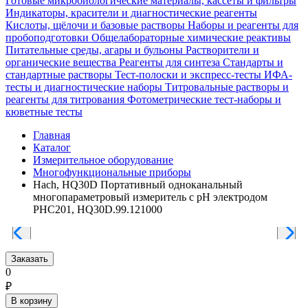
Готовые микробиологические материалы, кассеты и фильтры
Индикаторы, красители и диагностические реагенты
Кислоты, щёлочи и базовые растворы
Наборы и реагенты для
пробоподготовки
Общелабораторные химические реактивы
Питательные среды, агары и бульоны
Растворители и
органические вещества
Реагенты для синтеза
Стандарты и
стандартные растворы
Тест-полоски и экспресс-тесты
ИФА-
тесты и диагностические наборы
Титровальные растворы и
реагенты для титрования
Фотометрические тест-наборы и
кюветные тесты
Главная
Каталог
Измерительное оборудование
Многофункциональные приборы
Hach, HQ30D Портативный одноканальный
многопараметровый измеритель с pH электродом
PHC201, HQ30D.99.121000
Заказать
0
₽
В корзину