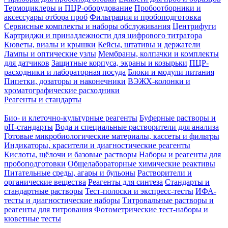
Термоциклеры и ПЦР-оборудование
Пробоотборники и
аксессуары отбора проб
Фильтрация и пробоподготовка
Сервисные комплекты и наборы обслуживания
Центрифуги
Картриджи и принадлежности для цифрового титратора
Кюветы, виалы и крышки
Кейсы, штативы и держатели
Лампы и оптические узлы
Мембраны, колпачки и комплекты
для датчиков
Защитные корпуса, экраны и козырьки
ПЦР-
расходники и лабораторная посуда
Блоки и модули питания
Пипетки, дозаторы и наконечники
ВЭЖХ-колонки и
хроматографические расходники
Реагенты и стандарты
Био- и клеточно-культурные реагенты
Буферные растворы и
pH-стандарты
Вода и специальные растворители для анализа
Готовые микробиологические материалы, кассеты и фильтры
Индикаторы, красители и диагностические реагенты
Кислоты, щёлочи и базовые растворы
Наборы и реагенты для
пробоподготовки
Общелабораторные химические реактивы
Питательные среды, агары и бульоны
Растворители и
органические вещества
Реагенты для синтеза
Стандарты и
стандартные растворы
Тест-полоски и экспресс-тесты
ИФА-
тесты и диагностические наборы
Титровальные растворы и
реагенты для титрования
Фотометрические тест-наборы и
кюветные тесты