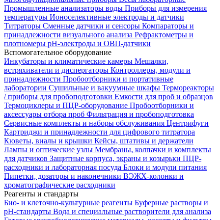
Промышленные анализаторы воды
Приборы для измерения
температуры
Ионоселективные электроды и датчики
Титраторы
Сменные датчики и сенсоры
Компараторы и
принадлежности визуального анализа
Рефрактометры и
плотномеры
pH-электроды и ОВП-датчики
Вспомогательное оборудование
Инкубаторы и климатические камеры
Мешалки,
встряхиватели и диспергаторы
Контроллеры, модули и
принадлежности
Пробоотборники и портативные
лаборатории
Сушильные и вакуумные шкафы
Термореакторы
/ приборы для пробоподготовки
Емкости для проб и образцов
Термоциклеры и ПЦР-оборудование
Пробоотборники и
аксессуары отбора проб
Фильтрация и пробоподготовка
Сервисные комплекты и наборы обслуживания
Центрифуги
Картриджи и принадлежности для цифрового титратора
Кюветы, виалы и крышки
Кейсы, штативы и держатели
Лампы и оптические узлы
Мембраны, колпачки и комплекты
для датчиков
Защитные корпуса, экраны и козырьки
ПЦР-
расходники и лабораторная посуда
Блоки и модули питания
Пипетки, дозаторы и наконечники
ВЭЖХ-колонки и
хроматографические расходники
Реагенты и стандарты
Био- и клеточно-культурные реагенты
Буферные растворы и
pH-стандарты
Вода и специальные растворители для анализа