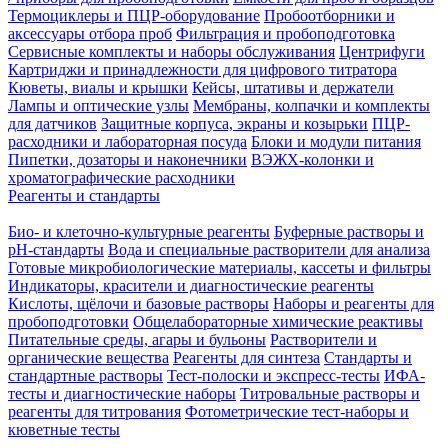
Термоциклеры и ПЦР-оборудование
Пробоотборники и
аксессуары отбора проб
Фильтрация и пробоподготовка
Сервисные комплекты и наборы обслуживания
Центрифуги
Картриджи и принадлежности для цифрового титратора
Кюветы, виалы и крышки
Кейсы, штативы и держатели
Лампы и оптические узлы
Мембраны, колпачки и комплекты
для датчиков
Защитные корпуса, экраны и козырьки
ПЦР-
расходники и лабораторная посуда
Блоки и модули питания
Пипетки, дозаторы и наконечники
ВЭЖХ-колонки и
хроматографические расходники
Реагенты и стандарты
Био- и клеточно-культурные реагенты
Буферные растворы и
pH-стандарты
Вода и специальные растворители для анализа
Готовые микробиологические материалы, кассеты и фильтры
Индикаторы, красители и диагностические реагенты
Кислоты, щёлочи и базовые растворы
Наборы и реагенты для
пробоподготовки
Общелабораторные химические реактивы
Питательные среды, агары и бульоны
Растворители и
органические вещества
Реагенты для синтеза
Стандарты и
стандартные растворы
Тест-полоски и экспресс-тесты
ИФА-
тесты и диагностические наборы
Титровальные растворы и
реагенты для титрования
Фотометрические тест-наборы и
кюветные тесты