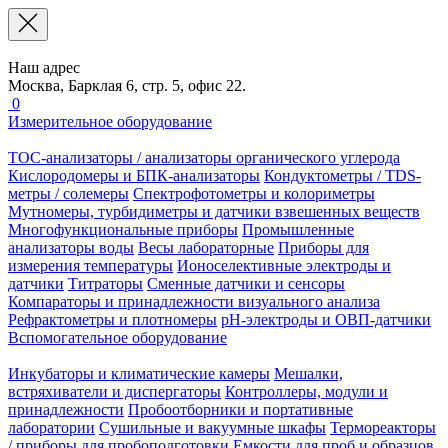
Наш адрес
Москва, Барклая 6, стр. 5, офис 22.
0
Измерительное оборудование
TOC-анализаторы / анализаторы органического углерода
Кислородомеры и БПК-анализаторы
Кондуктометры / TDS-
метры / солемеры
Спектрофотометры и колориметры
Мутномеры, турбидиметры и датчики взвешенных веществ
Многофункциональные приборы
Промышленные
анализаторы воды
Весы лабораторные
Приборы для
измерения температуры
Ионоселективные электроды и
датчики
Титраторы
Сменные датчики и сенсоры
Компараторы и принадлежности визуального анализа
Рефрактометры и плотномеры
pH-электроды и ОВП-датчики
Вспомогательное оборудование
Инкубаторы и климатические камеры
Мешалки,
встряхиватели и диспергаторы
Контроллеры, модули и
принадлежности
Пробоотборники и портативные
лаборатории
Сушильные и вакуумные шкафы
Термореакторы
/ приборы для пробоподготовки
Емкости для проб и образцов