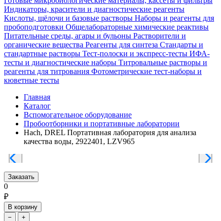
Готовые микробиологические материалы, кассеты и фильтры
Индикаторы, красители и диагностические реагенты
Кислоты, щёлочи и базовые растворы
Наборы и реагенты для
пробоподготовки
Общелабораторные химические реактивы
Питательные среды, агары и бульоны
Растворители и
органические вещества
Реагенты для синтеза
Стандарты и
стандартные растворы
Тест-полоски и экспресс-тесты
ИФА-
тесты и диагностические наборы
Титровальные растворы и
реагенты для титрования
Фотометрические тест-наборы и
кюветные тесты
Главная
Каталог
Вспомогательное оборудование
Пробоотборники и портативные лаборатории
Hach, DREL Портативная лаборатория для анализа
качества воды, 2922401, LZV965
Заказать
0
₽
В корзину
−
+