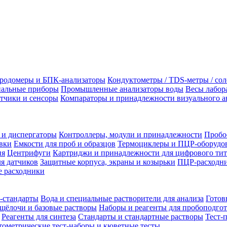
родомеры и БПК-анализаторы
Кондуктометры / TDS-метры / со
альные приборы
Промышленные анализаторы воды
Весы лабор
тчики и сенсоры
Компараторы и принадлежности визуального а
 и диспергаторы
Контроллеры, модули и принадлежности
Пробо
вки
Емкости для проб и образцов
Термоциклеры и ПЦР-оборудо
ия
Центрифуги
Картриджи и принадлежности для цифрового тит
я датчиков
Защитные корпуса, экраны и козырьки
ПЦР-расходни
 расходники
-стандарты
Вода и специальные растворители для анализа
Готов
щёлочи и базовые растворы
Наборы и реагенты для пробоподго
Реагенты для синтеза
Стандарты и стандартные растворы
Тест-
ометрические тест-наборы и кюветные тесты