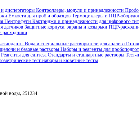
 и диспергаторы
Контроллеры, модули и принадлежности
Пробо
овки
Емкости для проб и образцов
Термоциклеры и ПЦР-оборудо
ия
Центрифуги
Картриджи и принадлежности для цифрового ти
ля датчиков
Защитные корпуса, экраны и козырьки
ПЦР-расходни
 расходники
H-стандарты
Вода и специальные растворители для анализа
Готов
 щёлочи и базовые растворы
Наборы и реагенты для пробоподго
а
Реагенты для синтеза
Стандарты и стандартные растворы
Тест-
ометрические тест-наборы и кюветные тесты
евой воды, 251234