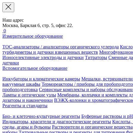
Наш адрес
Москва, Барклая 6, стр. 5, офис 22.
0
Измерительное оборудование
TOC-анализаторы / анализаторы органического углерода
Кисло
турбидиметры и датчики взвешенных веществ
Многофункцион
Ионоселективные электроды и датчики
Титраторы
Сменные да
датчики
Вспомогательное оборудование
Инкубаторы и климатические камеры
Мешалки, встряхиватели
вакуумные шкафы
Термореакторы / приборы для пробоподгото
пробоподготовка
Сервисные комплекты и наборы обслуживан
Лампы и оптические узлы
Мембраны, колпачки и комплекты дл
дозаторы и наконечники
ВЭЖХ-колонки и хроматографические
Реагенты и стандарты
Био- и клеточно-культурные реагенты
Буферные растворы и pH
Индикаторы, красители и диагностические реагенты
Кислоты, 
среды, агары и бульоны
Растворители и органические вещества
наборы
Титровальные растворы и реагенты для титрования
Фот