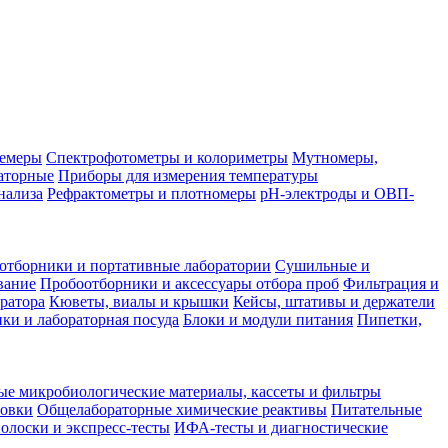
лемеры
Спектрофотометры и колориметры
Мутномеры,
аторные
Приборы для измерения температуры
нализа
Рефрактометры и плотномеры
pH-электроды и ОВП-
отборники и портативные лаборатории
Сушильные и
вание
Пробоотборники и аксессуары отбора проб
Фильтрация и
ратора
Кюветы, виалы и крышки
Кейсы, штативы и держатели
ки и лабораторная посуда
Блоки и модули питания
Пипетки,
ые микробиологические материалы, кассеты и фильтры
товки
Общелабораторные химические реактивы
Питательные
полоски и экспресс-тесты
ИФА-тесты и диагностические