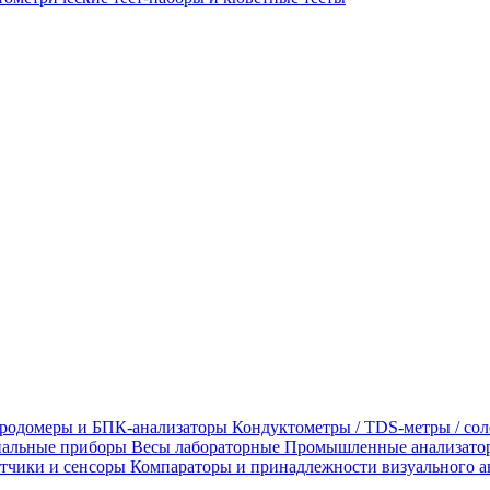
родомеры и БПК-анализаторы
Кондуктометры / TDS-метры / со
альные приборы
Весы лабораторные
Промышленные анализато
тчики и сенсоры
Компараторы и принадлежности визуального а