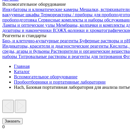
Вспомогательное оборудование
Инкубаторы и климатические камеры
Мешалки, встряхиватели
вакуумные шкафы
Термореакторы / приборы для пробоподгот
пробоподготовка
Сервисные комплекты и наборы обслуживан
Лампы и оптические узлы
Мембраны, колпачки и комплекты д
дозаторы и наконечники
ВЭЖХ-колонки и хроматографические
Реагенты и стандарты
Био- и клеточно-культурные реагенты
Буферные растворы и p
Индикаторы, красители и диагностические реагенты
Кислоты,
среды, агары и бульоны
Растворители и органические веществ
наборы
Титровальные растворы и реагенты для титрования
Фот
Главная
Каталог
Вспомогательное оборудование
Пробоотборники и портативные лаборатории
Hach, Базовая портативная лаборатория для анализа пить
Заказать
0