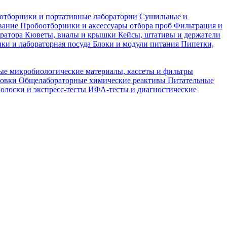
отборники и портативные лаборатории
Сушильные и
вание
Пробоотборники и аксессуары отбора проб
Фильтрация и
тратора
Кюветы, виалы и крышки
Кейсы, штативы и держатели
ки и лабораторная посуда
Блоки и модули питания
Пипетки,
ые микробиологические материалы, кассеты и фильтры
товки
Общелабораторные химические реактивы
Питательные
полоски и экспресс-тесты
ИФА-тесты и диагностические