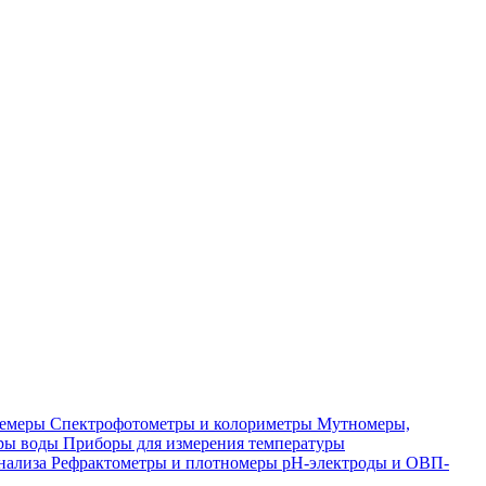
лемеры
Спектрофотометры и колориметры
Мутномеры,
ры воды
Приборы для измерения температуры
нализа
Рефрактометры и плотномеры
pH-электроды и ОВП-