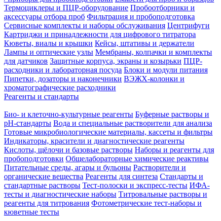
Термоциклеры и ПЦР-оборудование
Пробоотборники и
аксессуары отбора проб
Фильтрация и пробоподготовка
Сервисные комплекты и наборы обслуживания
Центрифуги
Картриджи и принадлежности для цифрового титратора
Кюветы, виалы и крышки
Кейсы, штативы и держатели
Лампы и оптические узлы
Мембраны, колпачки и комплекты
для датчиков
Защитные корпуса, экраны и козырьки
ПЦР-
расходники и лабораторная посуда
Блоки и модули питания
Пипетки, дозаторы и наконечники
ВЭЖХ-колонки и
хроматографические расходники
Реагенты и стандарты
Био- и клеточно-культурные реагенты
Буферные растворы и
pH-стандарты
Вода и специальные растворители для анализа
Готовые микробиологические материалы, кассеты и фильтры
Индикаторы, красители и диагностические реагенты
Кислоты, щёлочи и базовые растворы
Наборы и реагенты для
пробоподготовки
Общелабораторные химические реактивы
Питательные среды, агары и бульоны
Растворители и
органические вещества
Реагенты для синтеза
Стандарты и
стандартные растворы
Тест-полоски и экспресс-тесты
ИФА-
тесты и диагностические наборы
Титровальные растворы и
реагенты для титрования
Фотометрические тест-наборы и
кюветные тесты