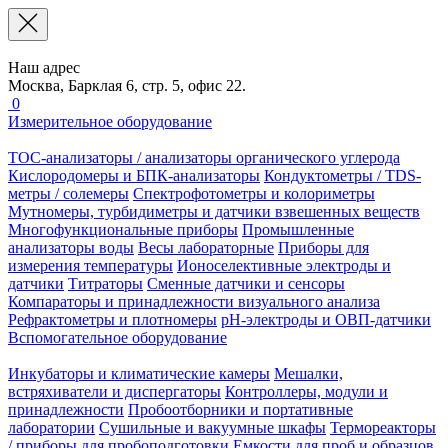
Наш адрес
Москва, Барклая 6, стр. 5, офис 22.
0
Измерительное оборудование
TOC-анализаторы / анализаторы органического углерода
Кислородомеры и БПК-анализаторы
Кондуктометры / TDS-
метры / солемеры
Спектрофотометры и колориметры
Мутномеры, турбидиметры и датчики взвешенных веществ
Многофункциональные приборы
Промышленные
анализаторы воды
Весы лабораторные
Приборы для
измерения температуры
Ионоселективные электроды и
датчики
Титраторы
Сменные датчики и сенсоры
Компараторы и принадлежности визуального анализа
Рефрактометры и плотномеры
pH-электроды и ОВП-датчики
Вспомогательное оборудование
Инкубаторы и климатические камеры
Мешалки,
встряхиватели и диспергаторы
Контроллеры, модули и
принадлежности
Пробоотборники и портативные
лаборатории
Сушильные и вакуумные шкафы
Термореакторы
/ приборы для пробоподготовки
Емкости для проб и образцов