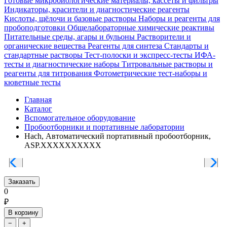
Готовые микробиологические материалы, кассеты и фильтры
Индикаторы, красители и диагностические реагенты
Кислоты, щёлочи и базовые растворы
Наборы и реагенты для
пробоподготовки
Общелабораторные химические реактивы
Питательные среды, агары и бульоны
Растворители и
органические вещества
Реагенты для синтеза
Стандарты и
стандартные растворы
Тест-полоски и экспресс-тесты
ИФА-
тесты и диагностические наборы
Титровальные растворы и
реагенты для титрования
Фотометрические тест-наборы и
кюветные тесты
Главная
Каталог
Вспомогательное оборудование
Пробоотборники и портативные лаборатории
Hach, Автоматический портативный пробоотборник,
ASP.XXXXXXXXXX
Заказать
0
₽
В корзину
−
+