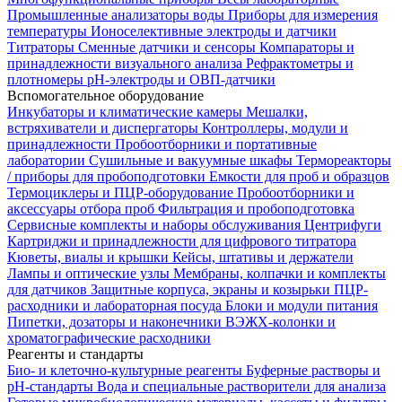
Промышленные анализаторы воды
Приборы для измерения
температуры
Ионоселективные электроды и датчики
Титраторы
Сменные датчики и сенсоры
Компараторы и
принадлежности визуального анализа
Рефрактометры и
плотномеры
pH-электроды и ОВП-датчики
Вспомогательное оборудование
Инкубаторы и климатические камеры
Мешалки,
встряхиватели и диспергаторы
Контроллеры, модули и
принадлежности
Пробоотборники и портативные
лаборатории
Сушильные и вакуумные шкафы
Термореакторы
/ приборы для пробоподготовки
Емкости для проб и образцов
Термоциклеры и ПЦР-оборудование
Пробоотборники и
аксессуары отбора проб
Фильтрация и пробоподготовка
Сервисные комплекты и наборы обслуживания
Центрифуги
Картриджи и принадлежности для цифрового титратора
Кюветы, виалы и крышки
Кейсы, штативы и держатели
Лампы и оптические узлы
Мембраны, колпачки и комплекты
для датчиков
Защитные корпуса, экраны и козырьки
ПЦР-
расходники и лабораторная посуда
Блоки и модули питания
Пипетки, дозаторы и наконечники
ВЭЖХ-колонки и
хроматографические расходники
Реагенты и стандарты
Био- и клеточно-культурные реагенты
Буферные растворы и
pH-стандарты
Вода и специальные растворители для анализа