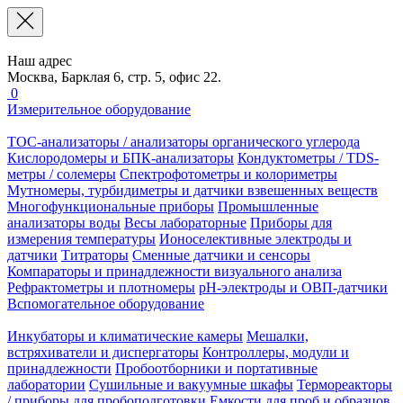
Наш адрес
Москва, Барклая 6, стр. 5, офис 22.
0
Измерительное оборудование
TOC-анализаторы / анализаторы органического углерода
Кислородомеры и БПК-анализаторы
Кондуктометры / TDS-
метры / солемеры
Спектрофотометры и колориметры
Мутномеры, турбидиметры и датчики взвешенных веществ
Многофункциональные приборы
Промышленные
анализаторы воды
Весы лабораторные
Приборы для
измерения температуры
Ионоселективные электроды и
датчики
Титраторы
Сменные датчики и сенсоры
Компараторы и принадлежности визуального анализа
Рефрактометры и плотномеры
pH-электроды и ОВП-датчики
Вспомогательное оборудование
Инкубаторы и климатические камеры
Мешалки,
встряхиватели и диспергаторы
Контроллеры, модули и
принадлежности
Пробоотборники и портативные
лаборатории
Сушильные и вакуумные шкафы
Термореакторы
/ приборы для пробоподготовки
Емкости для проб и образцов