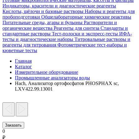
Готовые микробиологические материалы, кассеты и фильтры
Индикаторы, красители и диагностические реагенты
Кислоты, щёлочи и базовые растворы
Наборы и реагенты для
пробоподготовки
Общелабораторные химические реактивы
Питательные среды, агары и бульоны
Растворители и
органические вещества
Реагенты для синтеза
Стандарты и
стандартные растворы
Тест-полоски и экспресс-тесты
ИФА-
тесты и диагностические наборы
Титровальные растворы и
реагенты для титрования
Фотометрические тест-наборы и
кюветные тесты
Главная
Каталог
Измерительное оборудование
Промышленные анализаторы воды
Hach, Анализатор ортофосфатов PHOSPHAX sc,
LXV422.99.13001
Заказать
0
₽