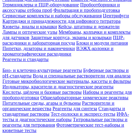
Термоциклеры и ПЦР-оборудование
Пробоотборники и
аксессуары отбора проб
Фильтрация и пробоподготовка
Сервисные комплекты и наборы обслуживания
Центрифуги
Картриджи и принадлежности для цифрового титратора
Кюветы, виалы и крышки
Кейсы, штативы и держатели
Лампы и оптические узлы
Мембраны, колпачки и комплекты
для датчиков
Защитные корпуса, экраны и козырьки
ПЦР-
расходники и лабораторная посуда
Блоки и модули питания
Пипетки, дозаторы и наконечники
ВЭЖХ-колонки и
хроматографические расходники
Реагенты и стандарты
Био- и клеточно-культурные реагенты
Буферные растворы и
pH-стандарты
Вода и специальные растворители для анализа
Готовые микробиологические материалы, кассеты и фильтры
Индикаторы, красители и диагностические реагенты
Кислоты, щёлочи и базовые растворы
Наборы и реагенты для
пробоподготовки
Общелабораторные химические реактивы
Питательные среды, агары и бульоны
Растворители и
органические вещества
Реагенты для синтеза
Стандарты и
стандартные растворы
Тест-полоски и экспресс-тесты
ИФА-
тесты и диагностические наборы
Титровальные растворы и
реагенты для титрования
Фотометрические тест-наборы и
кюветные тесты