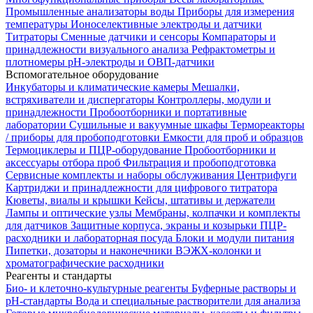
Промышленные анализаторы воды
Приборы для измерения
температуры
Ионоселективные электроды и датчики
Титраторы
Сменные датчики и сенсоры
Компараторы и
принадлежности визуального анализа
Рефрактометры и
плотномеры
pH-электроды и ОВП-датчики
Вспомогательное оборудование
Инкубаторы и климатические камеры
Мешалки,
встряхиватели и диспергаторы
Контроллеры, модули и
принадлежности
Пробоотборники и портативные
лаборатории
Сушильные и вакуумные шкафы
Термореакторы
/ приборы для пробоподготовки
Емкости для проб и образцов
Термоциклеры и ПЦР-оборудование
Пробоотборники и
аксессуары отбора проб
Фильтрация и пробоподготовка
Сервисные комплекты и наборы обслуживания
Центрифуги
Картриджи и принадлежности для цифрового титратора
Кюветы, виалы и крышки
Кейсы, штативы и держатели
Лампы и оптические узлы
Мембраны, колпачки и комплекты
для датчиков
Защитные корпуса, экраны и козырьки
ПЦР-
расходники и лабораторная посуда
Блоки и модули питания
Пипетки, дозаторы и наконечники
ВЭЖХ-колонки и
хроматографические расходники
Реагенты и стандарты
Био- и клеточно-культурные реагенты
Буферные растворы и
pH-стандарты
Вода и специальные растворители для анализа