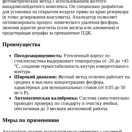
фотометрический метод с использованием желтого
ванадомолибдатного комплекса. Он специально разработан
для установки на открытом воздухе прямо на краю резервуара
(в точке дозирования коагулянта). Анализатор позволяет
оптимизировать процесс химического удаления фосфора,
экономя дорогие реагенты (соли железа или алюминия) и
предотвращая штрафы за превышение ПДК.
Преимущества
Погодозащищенность:
Утепленный корпус из
стеклопластика выдерживает температуры от -20 до +45
°C, сохраняя термостабильность внутри измерительного
контура.
Широкий диапазон:
Желтый метод отлично работает на
средних и высоких концентрациях фосфора,
характерных для муниципальных стоков (от 0.05 до 50
мг/л P).
Автоматическая калибровка:
Система самостоятельно
проводит проверку по стандарту и очистку ячейки,
обеспечивая до 3 месяцев автономной работы.
Меры по применению
Анализатор должен эксплуатоваться совместно с системой