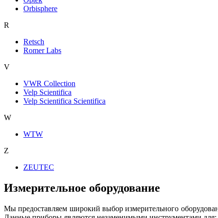
Orbisphere
R
Retsch
Romer Labs
V
VWR Collection
Velp Scientifica
Velp Scientifica Scientifica
W
WTW
Z
ZEUTEC
Измерительное оборудование
Мы предоставляем широкий выбор измерительного оборудовани
Данные приборы являются незаменимыми инструментами для: ко