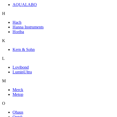
AQUALABO
H
Hach
Hanna Instruments
Horiba
K
Kern & Sohn
L
Lovibond
LuminUltra
M
Merck
Metop
O
Ohaus
Optek