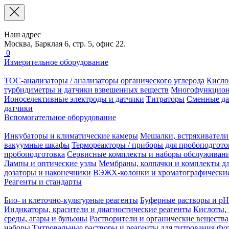
Наш адрес
Москва, Барклая 6, стр. 5, офис 22.
0
Измерительное оборудование
TOC-анализаторы / анализаторы органического углерода
Кисло
турбидиметры и датчики взвешенных веществ
Многофункцион
Ионоселективные электроды и датчики
Титраторы
Сменные да
датчики
Вспомогательное оборудование
Инкубаторы и климатические камеры
Мешалки, встряхиватели
вакуумные шкафы
Термореакторы / приборы для пробоподгото
пробоподготовка
Сервисные комплекты и наборы обслуживан
Лампы и оптические узлы
Мембраны, колпачки и комплекты дл
дозаторы и наконечники
ВЭЖХ-колонки и хроматографические
Реагенты и стандарты
Био- и клеточно-культурные реагенты
Буферные растворы и pH
Индикаторы, красители и диагностические реагенты
Кислоты, 
среды, агары и бульоны
Растворители и органические вещества
наборы
Титровальные растворы и реагенты для титрования
Фот