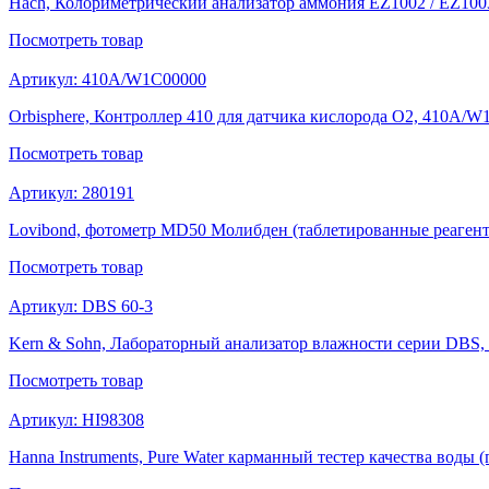
Hach, Колориметрический анализатор аммония EZ1002 / EZ100
Посмотреть
товар
Артикул:
410A/W1C00000
Orbisphere, Контроллер 410 для датчика кислорода O2, 410A/
Посмотреть
товар
Артикул:
280191
Lovibond, фотометр MD50 Молибден (таблетированные реагент
Посмотреть
товар
Артикул:
DBS 60-3
Kern & Sohn, Лабораторный анализатор влажности серии DBS,
Посмотреть
товар
Артикул:
HI98308
Hanna Instruments, Pure Water карманный тестер качества воды