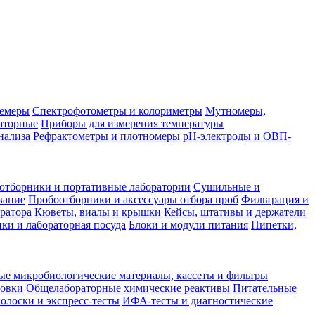
лемеры
Спектрофотометры и колориметры
Мутномеры,
аторные
Приборы для измерения температуры
нализа
Рефрактометры и плотномеры
pH-электроды и ОВП-
отборники и портативные лаборатории
Сушильные и
вание
Пробоотборники и аксессуары отбора проб
Фильтрация и
ратора
Кюветы, виалы и крышки
Кейсы, штативы и держатели
ки и лабораторная посуда
Блоки и модули питания
Пипетки,
ые микробиологические материалы, кассеты и фильтры
товки
Общелабораторные химические реактивы
Питательные
полоски и экспресс-тесты
ИФА-тесты и диагностические