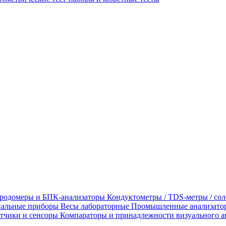
родомеры и БПК-анализаторы
Кондуктометры / TDS-метры / со
альные приборы
Весы лабораторные
Промышленные анализато
тчики и сенсоры
Компараторы и принадлежности визуального а