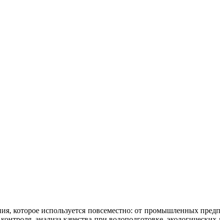
я, которое используется повсеместно: от промышленных предп
нтроля, анализа качества при водоподготовке, экологических 