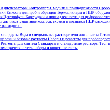
 и диспергаторы
Контроллеры, модули и принадлежности
Пробо
овки
Емкости для проб и образцов
Термоциклеры и ПЦР-оборудо
ия
Центрифуги
Картриджи и принадлежности для цифрового ти
ля датчиков
Защитные корпуса, экраны и козырьки
ПЦР-расходни
 расходники
H-стандарты
Вода и специальные растворители для анализа
Готов
 щёлочи и базовые растворы
Наборы и реагенты для пробоподго
а
Реагенты для синтеза
Стандарты и стандартные растворы
Тест-
ометрические тест-наборы и кюветные тесты