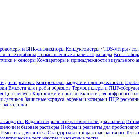
родомеры и БПК-анализаторы
Кондуктометры / TDS-метры / со
альные приборы
Промышленные анализаторы воды
Весы лабор
тчики и сенсоры
Компараторы и принадлежности визуального а
 и диспергаторы
Контроллеры, модули и принадлежности
Пробо
вки
Емкости для проб и образцов
Термоциклеры и ПЦР-оборудо
ия
Центрифуги
Картриджи и принадлежности для цифрового тит
я датчиков
Защитные корпуса, экраны и козырьки
ПЦР-расходни
 расходники
-стандарты
Вода и специальные растворители для анализа
Готов
щёлочи и базовые растворы
Наборы и реагенты для пробоподго
Реагенты для синтеза
Стандарты и стандартные растворы
Тест-
ометрические тест-наборы и кюветные тесты