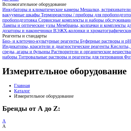
Вспомогательное оборудование
Инкубаторы и климатические камеры
Мешалки, встряхиватели
вакуумные шкафы
Термореакторы / приборы для пробоподгот
пробоподготовка
Сервисные комплекты и наборы обслуживан
Лампы и оптические узлы
Мембраны, колпачки и комплекты д
дозаторы и наконечники
ВЭЖХ-колонки и хроматографические
Реагенты и стандарты
Био- и клеточно-культурные реагенты
Буферные растворы и p
Индикаторы, красители и диагностические реагенты
Кислоты,
среды, агары и бульоны
Растворители и органические веществ
наборы
Титровальные растворы и реагенты для титрования
Фот
Измерительное оборудование
Главная
Каталог
Измерительное оборудование
Бренды от А до Z:
A
A