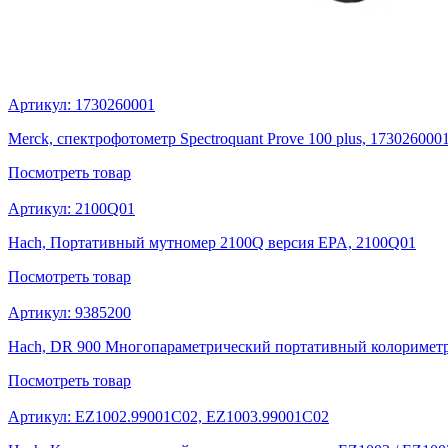
Артикул:
1730260001
Merck, спектрофотометр Spectroquant Prove 100 plus, 173026000
Посмотреть
товар
Артикул:
2100Q01
Hach, Портативный мутномер 2100Q версия EPA, 2100Q01
Посмотреть
товар
Артикул:
9385200
Hach, DR 900 Многопараметрический портативный колориметр
Посмотреть
товар
Артикул:
EZ1002.99001C02, EZ1003.99001C02