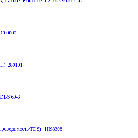
3, EZ1002.99001C02, EZ1003.99001C02
W1C00000
ы), 280191
 DBS 60-3
 (проводимость/TDS) , HI98308