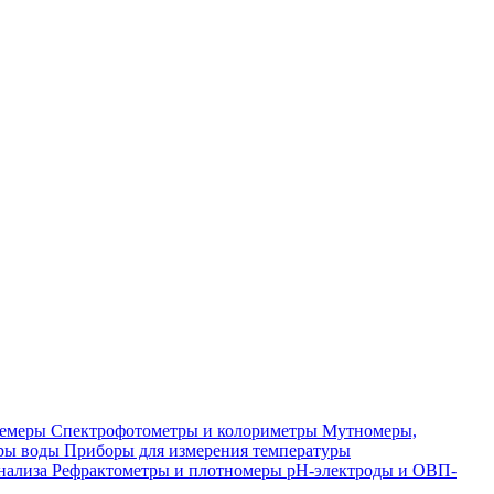
лемеры
Спектрофотометры и колориметры
Мутномеры,
ры воды
Приборы для измерения температуры
нализа
Рефрактометры и плотномеры
pH-электроды и ОВП-