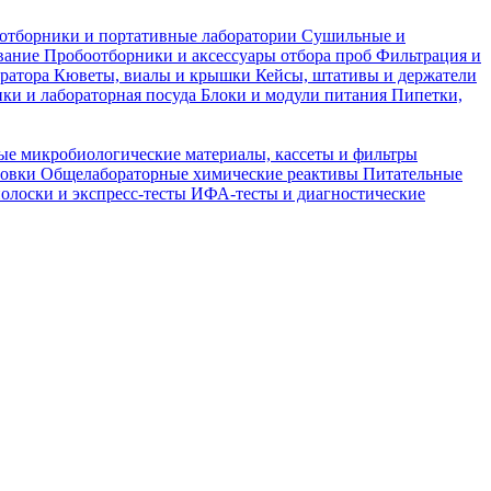
отборники и портативные лаборатории
Сушильные и
вание
Пробоотборники и аксессуары отбора проб
Фильтрация и
тратора
Кюветы, виалы и крышки
Кейсы, штативы и держатели
ки и лабораторная посуда
Блоки и модули питания
Пипетки,
ые микробиологические материалы, кассеты и фильтры
товки
Общелабораторные химические реактивы
Питательные
полоски и экспресс-тесты
ИФА-тесты и диагностические