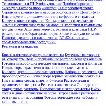
Термоциклеры и ПЦР-оборудование
Пробоотборники и
аксессуары отбора проб
Фильтрация и пробоподготовка
Сервисные комплекты и наборы обслуживания
Центрифуги
Картриджи и принадлежности для цифрового титратора
Кюветы, виалы и крышки
Кейсы, штативы и держатели
Лампы и оптические узлы
Мембраны, колпачки и комплекты
для датчиков
Защитные корпуса, экраны и козырьки
ПЦР-
расходники и лабораторная посуда
Блоки и модули питания
Пипетки, дозаторы и наконечники
ВЭЖХ-колонки и
хроматографические расходники
Реагенты и стандарты
Био- и клеточно-культурные реагенты
Буферные растворы и
pH-стандарты
Вода и специальные растворители для анализа
Готовые микробиологические материалы, кассеты и фильтры
Индикаторы, красители и диагностические реагенты
Кислоты, щёлочи и базовые растворы
Наборы и реагенты для
пробоподготовки
Общелабораторные химические реактивы
Питательные среды, агары и бульоны
Растворители и
органические вещества
Реагенты для синтеза
Стандарты и
стандартные растворы
Тест-полоски и экспресс-тесты
ИФА-
тесты и диагностические наборы
Титровальные растворы и
реагенты для титрования
Фотометрические тест-наборы и
кюветные тесты