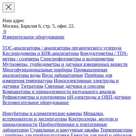
Наш адрес
Москва, Барклая 6, стр. 5, офис 22.
0
Измерительное оборудование
TOC-анализаторы / анализаторы органического углерода
Кислородомеры и БПК-анализаторы
Кондуктометры / TDS-
метры / солемеры
Спектрофотометры и колориметры
Мутномеры, турбидиметры и датчики взвешенных веществ
Многофункциональные приборы
Промышленные
анализаторы воды
Весы лабораторные
Приборы для
измерения температуры
Ионоселективные электроды и
датчики
Титраторы
Сменные датчики и сенсоры
Компараторы и принадлежности визуального анализа
Рефрактометры и плотномеры
pH-электроды и ОВП-датчики
Вспомогательное оборудование
Инкубаторы и климатические камеры
Мешалки,
встряхиватели и диспергаторы
Контроллеры, модули и
принадлежности
Пробоотборники и портативные
лаборатории
Сушильные и вакуумные шкафы
Термореакторы
/ приборы для пробоподготовки
Емкости для проб и образцов