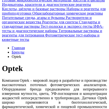
Готовые микробиологические материалы, кассеты и фильтры
Индикаторы, красители и диагностические реагенты
Кислоты, щёлочи и базовые растворы
Наборы и реагенты для
пробоподготовки
Общелабораторные химические реактивы
Питательные среды, агары и бульоны
Растворители и
органические вещества
Реагенты для синтеза
Стандарты и
стандартные растворы
Тест-полоски и экспресс-тесты
ИФА-
тесты и диагностические наборы
Титровальные растворы и
реагенты для титрования
Фотометрические тест-наборы и
кюветные тесты
Главная
Бренды
Optek
Optek
Компания Optek – мировой лидер в разработке и производстве
высокоточных поточных фотометрических анализаторов.
Оборудование бренда предназначено для непрерывного
измерения мутности, цвета, УФ-поглощения и концентрации
жидкостей непосредственно в трубопроводах. Датчики Optek
широко применяются в биотехнологической,
фармацевтической, химической и пищевой промышленности