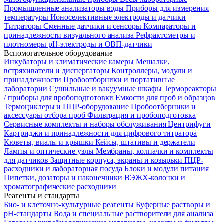
Промышленные анализаторы воды
Приборы для измерения
температуры
Ионоселективные электроды и датчики
Титраторы
Сменные датчики и сенсоры
Компараторы и
принадлежности визуального анализа
Рефрактометры и
плотномеры
pH-электроды и ОВП-датчики
Вспомогательное оборудование
Инкубаторы и климатические камеры
Мешалки,
встряхиватели и диспергаторы
Контроллеры, модули и
принадлежности
Пробоотборники и портативные
лаборатории
Сушильные и вакуумные шкафы
Термореакторы
/ приборы для пробоподготовки
Емкости для проб и образцов
Термоциклеры и ПЦР-оборудование
Пробоотборники и
аксессуары отбора проб
Фильтрация и пробоподготовка
Сервисные комплекты и наборы обслуживания
Центрифуги
Картриджи и принадлежности для цифрового титратора
Кюветы, виалы и крышки
Кейсы, штативы и держатели
Лампы и оптические узлы
Мембраны, колпачки и комплекты
для датчиков
Защитные корпуса, экраны и козырьки
ПЦР-
расходники и лабораторная посуда
Блоки и модули питания
Пипетки, дозаторы и наконечники
ВЭЖХ-колонки и
хроматографические расходники
Реагенты и стандарты
Био- и клеточно-культурные реагенты
Буферные растворы и
pH-стандарты
Вода и специальные растворители для анализа