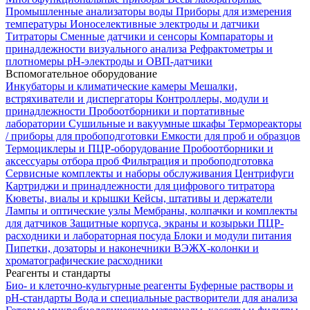
Промышленные анализаторы воды
Приборы для измерения
температуры
Ионоселективные электроды и датчики
Титраторы
Сменные датчики и сенсоры
Компараторы и
принадлежности визуального анализа
Рефрактометры и
плотномеры
pH-электроды и ОВП-датчики
Вспомогательное оборудование
Инкубаторы и климатические камеры
Мешалки,
встряхиватели и диспергаторы
Контроллеры, модули и
принадлежности
Пробоотборники и портативные
лаборатории
Сушильные и вакуумные шкафы
Термореакторы
/ приборы для пробоподготовки
Емкости для проб и образцов
Термоциклеры и ПЦР-оборудование
Пробоотборники и
аксессуары отбора проб
Фильтрация и пробоподготовка
Сервисные комплекты и наборы обслуживания
Центрифуги
Картриджи и принадлежности для цифрового титратора
Кюветы, виалы и крышки
Кейсы, штативы и держатели
Лампы и оптические узлы
Мембраны, колпачки и комплекты
для датчиков
Защитные корпуса, экраны и козырьки
ПЦР-
расходники и лабораторная посуда
Блоки и модули питания
Пипетки, дозаторы и наконечники
ВЭЖХ-колонки и
хроматографические расходники
Реагенты и стандарты
Био- и клеточно-культурные реагенты
Буферные растворы и
pH-стандарты
Вода и специальные растворители для анализа