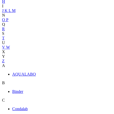
H
I
J
K
L
M
N
O
P
Q
R
S
T
U
V
W
X
Y
Z
A
AQUALABO
B
Binder
C
Condalab