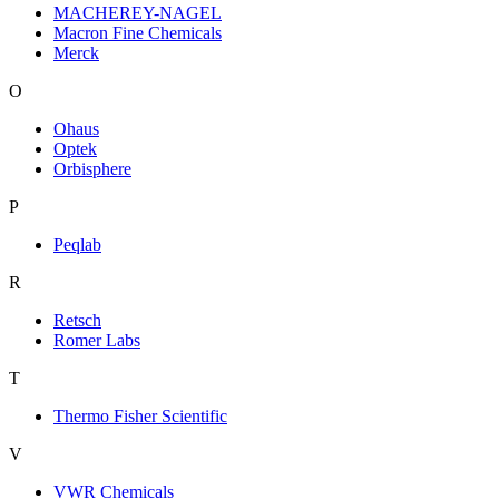
MACHEREY-NAGEL
Macron Fine Chemicals
Merck
O
Ohaus
Optek
Orbisphere
P
Peqlab
R
Retsch
Romer Labs
T
Thermo Fisher Scientific
V
VWR Chemicals