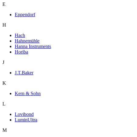
E
Eppendorf
H
Hach
Hahnemühle
Hanna Instruments
Horiba
J
J.T.Baker
K
Kern & Sohn
L
Lovibond
LuminUltra
M