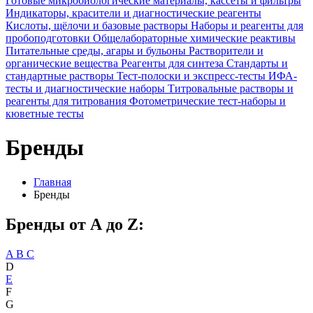
Готовые микробиологические материалы, кассеты и фильтры
Индикаторы, красители и диагностические реагенты
Кислоты, щёлочи и базовые растворы
Наборы и реагенты для
пробоподготовки
Общелабораторные химические реактивы
Питательные среды, агары и бульоны
Растворители и
органические вещества
Реагенты для синтеза
Стандарты и
стандартные растворы
Тест-полоски и экспресс-тесты
ИФА-
тесты и диагностические наборы
Титровальные растворы и
реагенты для титрования
Фотометрические тест-наборы и
кюветные тесты
Бренды
Главная
Бренды
Бренды от А до Z:
A
B
C
D
E
F
G