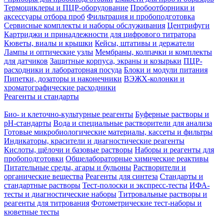
Термоциклеры и ПЦР-оборудование
Пробоотборники и
аксессуары отбора проб
Фильтрация и пробоподготовка
Сервисные комплекты и наборы обслуживания
Центрифуги
Картриджи и принадлежности для цифрового титратора
Кюветы, виалы и крышки
Кейсы, штативы и держатели
Лампы и оптические узлы
Мембраны, колпачки и комплекты
для датчиков
Защитные корпуса, экраны и козырьки
ПЦР-
расходники и лабораторная посуда
Блоки и модули питания
Пипетки, дозаторы и наконечники
ВЭЖХ-колонки и
хроматографические расходники
Реагенты и стандарты
Био- и клеточно-культурные реагенты
Буферные растворы и
pH-стандарты
Вода и специальные растворители для анализа
Готовые микробиологические материалы, кассеты и фильтры
Индикаторы, красители и диагностические реагенты
Кислоты, щёлочи и базовые растворы
Наборы и реагенты для
пробоподготовки
Общелабораторные химические реактивы
Питательные среды, агары и бульоны
Растворители и
органические вещества
Реагенты для синтеза
Стандарты и
стандартные растворы
Тест-полоски и экспресс-тесты
ИФА-
тесты и диагностические наборы
Титровальные растворы и
реагенты для титрования
Фотометрические тест-наборы и
кюветные тесты