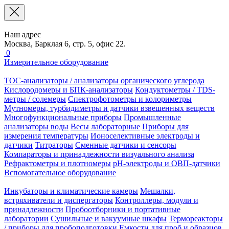
Наш адрес
Москва, Барклая 6, стр. 5, офис 22.
0
Измерительное оборудование
TOC-анализаторы / анализаторы органического углерода
Кислородомеры и БПК-анализаторы
Кондуктометры / TDS-
метры / солемеры
Спектрофотометры и колориметры
Мутномеры, турбидиметры и датчики взвешенных веществ
Многофункциональные приборы
Промышленные
анализаторы воды
Весы лабораторные
Приборы для
измерения температуры
Ионоселективные электроды и
датчики
Титраторы
Сменные датчики и сенсоры
Компараторы и принадлежности визуального анализа
Рефрактометры и плотномеры
pH-электроды и ОВП-датчики
Вспомогательное оборудование
Инкубаторы и климатические камеры
Мешалки,
встряхиватели и диспергаторы
Контроллеры, модули и
принадлежности
Пробоотборники и портативные
лаборатории
Сушильные и вакуумные шкафы
Термореакторы
/ приборы для пробоподготовки
Емкости для проб и образцов